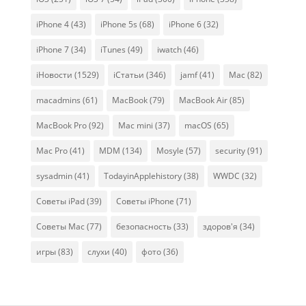
iPhone 4
(43)
iPhone 5s
(68)
iPhone 6
(32)
iPhone 7
(34)
iTunes
(49)
iwatch
(46)
iНовости
(1529)
iСтатьи
(346)
jamf
(41)
Mac
(82)
macadmins
(61)
MacBook
(79)
MacBook Air
(85)
MacBook Pro
(92)
Mac mini
(37)
macOS
(65)
Mac Pro
(41)
MDM
(134)
Mosyle
(57)
security
(91)
sysadmin
(41)
TodayinApplehistory
(38)
WWDC
(32)
Советы iPad
(39)
Советы iPhone
(71)
Советы Mac
(77)
безопасность
(33)
здоров'я
(34)
игры
(83)
слухи
(40)
фото
(36)