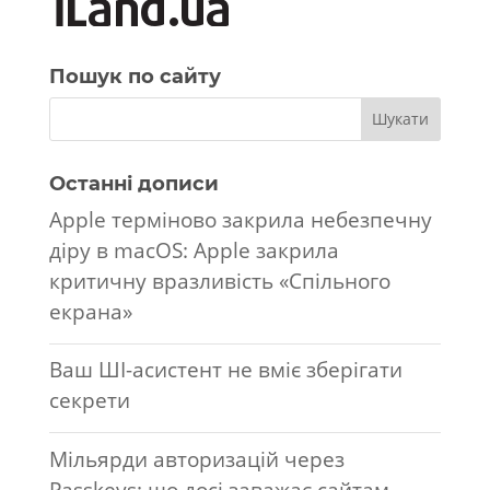
Пошук по сайту
Останні дописи
Apple терміново закрила небезпечну
діру в macOS: Apple закрила
критичну вразливість «Спільного
екрана»
Ваш ШІ-асистент не вміє зберігати
секрети
Мільярди авторизацій через
Passkeys: що досі заважає сайтам