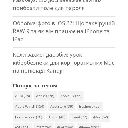
прибрати поле для пароля
Обробка фото в iOS 27: Що таке рушій
RAW 9 та як він працює на iPhone та
iPad
Коли захист дає збій: урок
кібербезпеки для корпоративних Mac
на прикладі Kandji
Пошук за тегом
ABM
(75)
Apple
(276)
Apple TV
(56)
Apple Watch
(154)
App Store
(39)
Business
(55)
homescreen
(38)
iCloud
(40)
iLand
(72)
iMac
(62)
iOS
(251)
iOS 7
(54)
iPad
(300)
iPhone
(358)