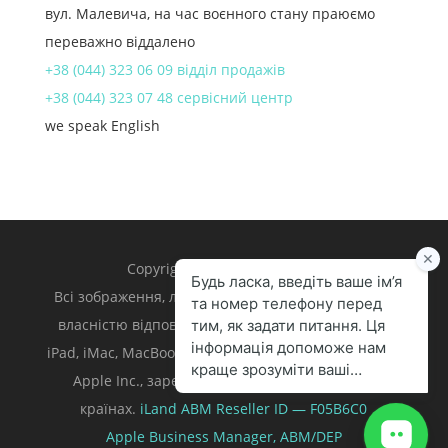
вул. Малевича, на час воєнного стану праюємо
переважно віддалено
+38 (044) 323 06 09 відділ продажів
+38 (044) 323 07 48 сервісний центр
we speak English
Copyright 1998 – 2024 iLand.
Всі зображення, логотипи та торгівельні марки є
власністю відповідних власників. Apple, iPhone,
iPad, iMac, MacBook, Mac є торгівельними марками
Apple Inc., зареєстрованими у U.S. та інших
країнах.
iLand ABM
Reseller ID — F05B6C0
Apple Business Manager,
ABM/DEP