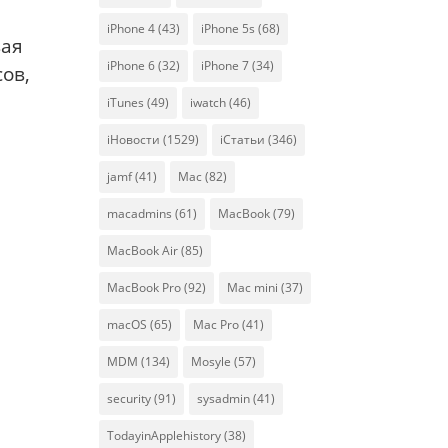
,
iPhone 4
(43)
iPhone 5s
(68)
вая
iPhone 6
(32)
iPhone 7
(34)
ов,
iTunes
(49)
iwatch
(46)
iНовости
(1529)
iСтатьи
(346)
jamf
(41)
Mac
(82)
macadmins
(61)
MacBook
(79)
MacBook Air
(85)
MacBook Pro
(92)
Mac mini
(37)
macOS
(65)
Mac Pro
(41)
MDM
(134)
Mosyle
(57)
security
(91)
sysadmin
(41)
TodayinApplehistory
(38)