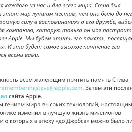
я каждого из нас и для всего мира. Стив был
 этот мир лучшим местом, чем оно было до нег
ромную силу в воспоминаниях о его дружбе, виде
ебя компанию, которую только он мог построит
нове Apple. Мы будем чтить его память, посвяща
л. И это будет самое высокое почтение его
ся всеми вами.
ожность всем жалеющим почтить память Стива,
rememberingsteve@apple.com
.
Затем эти посла
дел
сайта Apple.
 гением мира высоких технологий, настоящи
тронике изменил в лучшую жизнь миллионов
и о которых в эпоху «до Джобса» можно было 