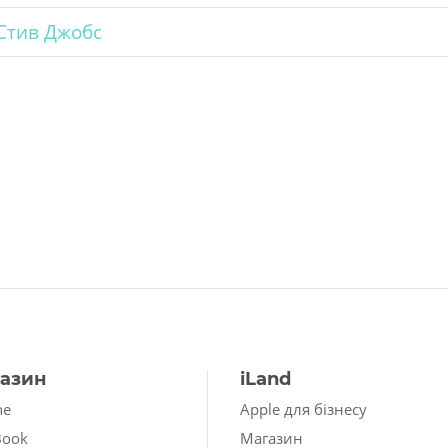
Стив Джобс
азин
iLand
ne
Apple для бізнесу
Book
Магазин