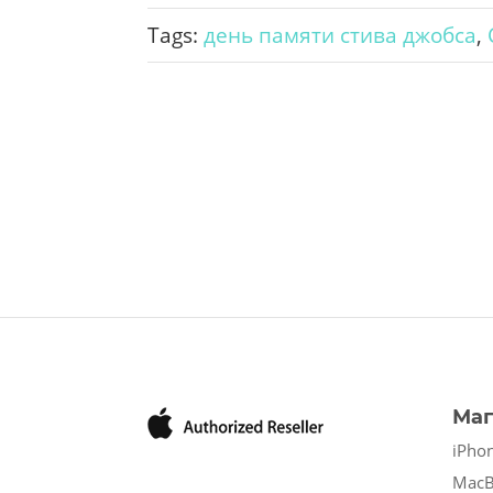
Tags:
день памяти стива джобса
,
Маг
iPho
Mac