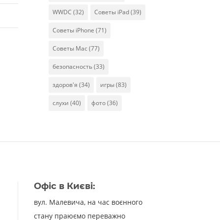
WWDC
(32)
Советы iPad
(39)
Советы iPhone
(71)
Советы Mac
(77)
безопасность
(33)
здоров'я
(34)
игры
(83)
слухи
(40)
фото
(36)
Офіс в Києві:
вул. Малевича, на час воєнного
стану праюємо переважно