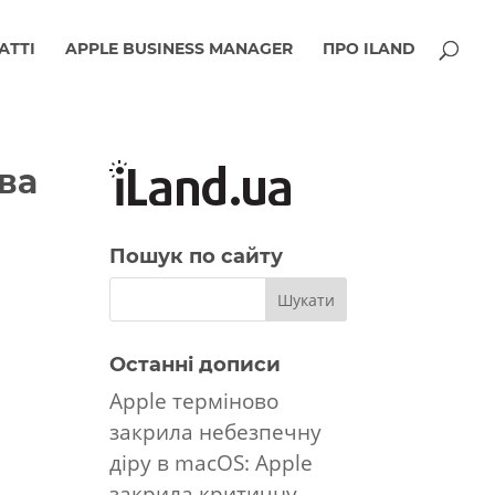
АТТІ
APPLE BUSINESS MANAGER
ПРО ILAND
ва
Пошук по сайту
Останні дописи
Apple терміново
закрила небезпечну
діру в macOS: Apple
закрила критичну