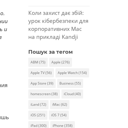
Коли захист дає збій:
о.
урок кібербезпеки для
нии
корпоративних Mac
ь и
на прикладі Kandji
я
Пошук за тегом
ABM
(75)
Apple
(276)
Apple TV
(56)
Apple Watch
(154)
App Store
(39)
Business
(55)
ния
homescreen
(38)
iCloud
(40)
м
iLand
(72)
iMac
(62)
iOS
(251)
iOS 7
(54)
лишь
iPad
(300)
iPhone
(358)