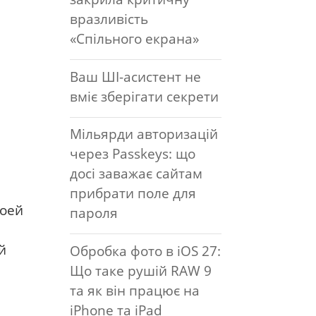
вразливість
«Спільного екрана»
Ваш ШІ-асистент не
вміє зберігати секрети
Мільярди авторизацій
через Passkeys: що
досі заважає сайтам
прибрати поле для
воей
пароля
й
Обробка фото в iOS 27:
Що таке рушій RAW 9
та як він працює на
iPhone та iPad