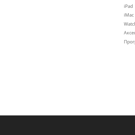
iPad
iMac
Watc
Аксе
Прог