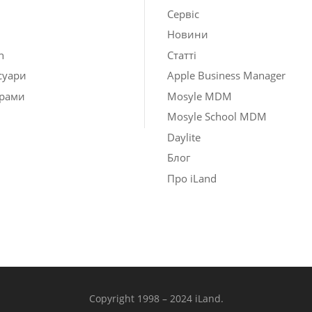
Сервіс
Новини
h
Статті
суари
Apple Business Manager
рами
Mosyle MDM
Mosyle School MDM
Daylite
Блог
Про iLand
Copyright 1998 – 2024 iLand.