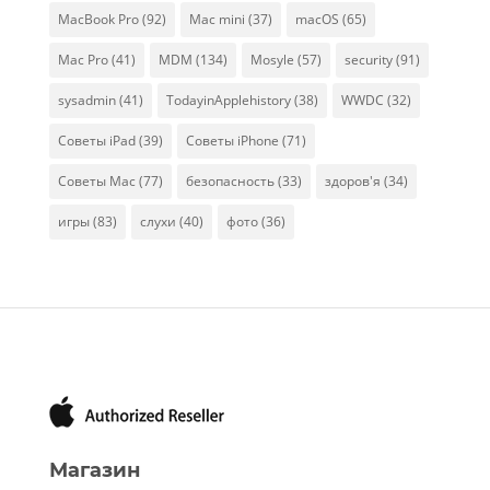
MacBook Pro
(92)
Mac mini
(37)
macOS
(65)
Mac Pro
(41)
MDM
(134)
Mosyle
(57)
security
(91)
sysadmin
(41)
TodayinApplehistory
(38)
WWDC
(32)
Советы iPad
(39)
Советы iPhone
(71)
Советы Mac
(77)
безопасность
(33)
здоров'я
(34)
игры
(83)
слухи
(40)
фото
(36)
Магазин