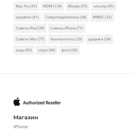
Mac Pro
(41)
MDM
(134)
Mosyle
(57)
security
(91)
sysadmin
(41)
TodayinApplehistory
(38)
WWDC
(32)
Советы iPad
(39)
Советы iPhone
(71)
Советы Mac
(77)
безопасность
(33)
здоров'я
(34)
игры
(83)
слухи
(40)
фото
(36)
Магазин
iPhone