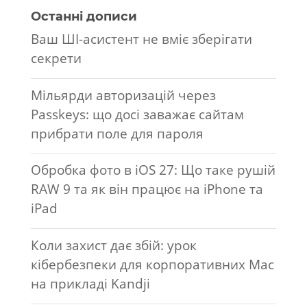
Останні дописи
Ваш ШІ-асистент не вміє зберігати
секрети
Мільярди авторизацій через
Passkeys: що досі заважає сайтам
прибрати поле для пароля
Обробка фото в iOS 27: Що таке рушій
RAW 9 та як він працює на iPhone та
iPad
Коли захист дає збій: урок
кібербезпеки для корпоративних Mac
на прикладі Kandji