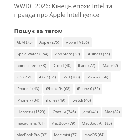
WWDC 2026: Кінець епохи Intel та
правда про Apple Intelligence
Пошук за тегом
ABM
(75)
Apple
(275)
Apple TV
(56)
Apple Watch
(154)
App Store
(39)
Business
(55)
homescreen
(38)
iCloud
(40)
iLand
(72)
iMac
(62)
iOS
(251)
iOS 7
(54)
iPad
(300)
iPhone
(358)
iPhone 4
(43)
iPhone 5s
(68)
iPhone 6
(32)
iPhone 7
(34)
iTunes
(49)
iwatch
(46)
iНовости
(1529)
iСтатьи
(346)
jamf
(41)
Mac
(82)
macadmins
(61)
MacBook
(79)
MacBook Air
(85)
MacBook Pro
(92)
Mac mini
(37)
macOS
(64)