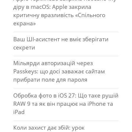
діру в macOS: Apple закрила
критичну вразливість «Спільного
екрана»
Ваш ШІ-асистент не вміє зберігати
секрети
Мільярди авторизацій через
Passkeys: що досі заважає сайтам
прибрати поле для пароля
Обробка фото в iOS 27: Що таке рушій
RAW 9 та як він працює на iPhone та
iPad
Коли захист дає збій: урок