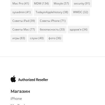
Mac Pro
(41)
MDM
(134)
Mosyle
(57)
security
(91)
sysadmin
(41)
TodayinApplehistory
(38)
WWDC
(32)
Советы iPad
(39)
Советы iPhone
(71)
Советы Mac
(77)
безопасность
(33)
здоров'я
(34)
игры
(83)
слухи
(40)
фото
(36)
Магазин
iPhone