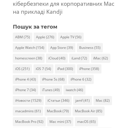
кібербезпеки для корпоративних Mac
на прикладі Kandji
Пошук за тегом
ABM
(75)
Apple
(276)
Apple TV
(56)
Apple Watch
(154)
App Store
(39)
Business
(55)
homescreen
(38)
iCloud
(40)
iLand
(72)
iMac
(62)
iOS
(251)
iOS 7
(54)
iPad
(300)
iPhone
(358)
iPhone 4
(43)
iPhone 5s
(68)
iPhone 6
(32)
iPhone 7
(34)
iTunes
(49)
iwatch
(46)
iНовости
(1529)
iСтатьи
(346)
jamf
(41)
Mac
(82)
macadmins
(61)
MacBook
(79)
MacBook Air
(85)
MacBook Pro
(92)
Mac mini
(37)
macOS
(65)