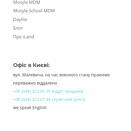
Mosyle MDM
Mosyle School MDM
Daylite
Блог
Про iLand
Офіс в Києві:
вул. Малевича, на час воєнного стану праюємо
переважно віддалено
+38 (044) 323 06 09 відділ продажів
+38 (044) 323 07 48 сервісний центр
we speak English