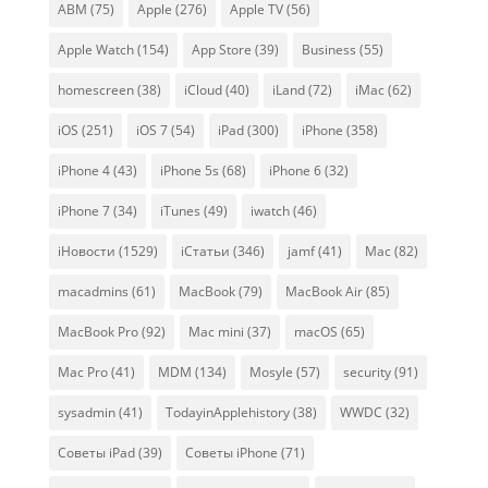
ABM
(75)
Apple
(276)
Apple TV
(56)
Apple Watch
(154)
App Store
(39)
Business
(55)
homescreen
(38)
iCloud
(40)
iLand
(72)
iMac
(62)
iOS
(251)
iOS 7
(54)
iPad
(300)
iPhone
(358)
iPhone 4
(43)
iPhone 5s
(68)
iPhone 6
(32)
iPhone 7
(34)
iTunes
(49)
iwatch
(46)
iНовости
(1529)
iСтатьи
(346)
jamf
(41)
Mac
(82)
macadmins
(61)
MacBook
(79)
MacBook Air
(85)
MacBook Pro
(92)
Mac mini
(37)
macOS
(65)
Mac Pro
(41)
MDM
(134)
Mosyle
(57)
security
(91)
sysadmin
(41)
TodayinApplehistory
(38)
WWDC
(32)
Советы iPad
(39)
Советы iPhone
(71)