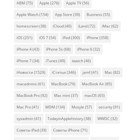
ABM
(75)
Apple
(276)
Apple TV
(56)
Apple Watch
(154)
App Store
(39)
Business
(55)
homescreen
(38)
iCloud
(40)
iLand
(72)
iMac
(62)
iOS
(251)
iOS 7
(54)
iPad
(300)
iPhone
(358)
iPhone 4
(43)
iPhone 5s
(68)
iPhone 6
(32)
iPhone 7
(34)
iTunes
(49)
iwatch
(46)
iНовости
(1529)
iСтатьи
(346)
jamf
(41)
Mac
(82)
macadmins
(61)
MacBook
(79)
MacBook Air
(85)
MacBook Pro
(92)
Mac mini
(37)
macOS
(65)
Mac Pro
(41)
MDM
(134)
Mosyle
(57)
security
(91)
sysadmin
(41)
TodayinApplehistory
(38)
WWDC
(32)
Советы iPad
(39)
Советы iPhone
(71)