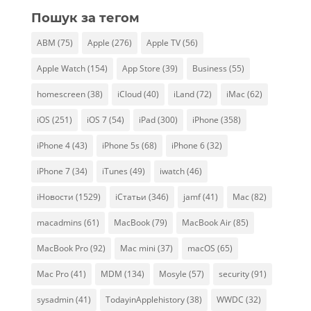
Пошук за тегом
ABM
(75)
Apple
(276)
Apple TV
(56)
Apple Watch
(154)
App Store
(39)
Business
(55)
homescreen
(38)
iCloud
(40)
iLand
(72)
iMac
(62)
iOS
(251)
iOS 7
(54)
iPad
(300)
iPhone
(358)
iPhone 4
(43)
iPhone 5s
(68)
iPhone 6
(32)
iPhone 7
(34)
iTunes
(49)
iwatch
(46)
iНовости
(1529)
iСтатьи
(346)
jamf
(41)
Mac
(82)
macadmins
(61)
MacBook
(79)
MacBook Air
(85)
MacBook Pro
(92)
Mac mini
(37)
macOS
(65)
Mac Pro
(41)
MDM
(134)
Mosyle
(57)
security
(91)
sysadmin
(41)
TodayinApplehistory
(38)
WWDC
(32)