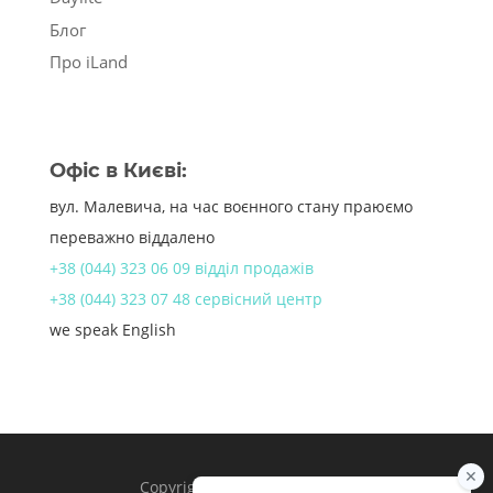
Блог
Про iLand
Офіс в Києві:
вул. Малевича, на час воєнного стану праюємо
переважно віддалено
+38 (044) 323 06 09 відділ продажів
+38 (044) 323 07 48 сервісний центр
we speak English
Copyright 1998 – 2024 iLand.