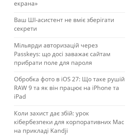
екрана»
Ваш ШІ-асистент не вміє зберігати
секрети
Мільярди авторизацій через
Passkeys: що досі заважає сайтам
прибрати поле для пароля
Обробка фото в iOS 27: Що таке рушій
RAW 9 та як він працює на iPhone та
iPad
Коли захист дає збій: урок
кібербезпеки для корпоративних Mac
на прикладі Kandji