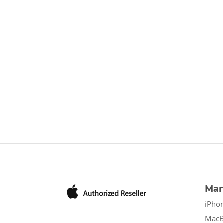
Маг
iPho
Mac