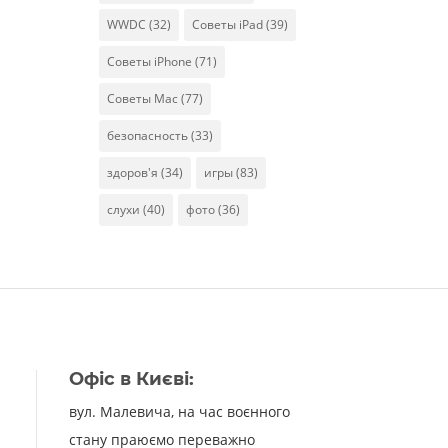
WWDC
(32)
Советы iPad
(39)
Советы iPhone
(71)
Советы Mac
(77)
безопасность
(33)
здоров'я
(34)
игры
(83)
слухи
(40)
фото
(36)
Офіс в Києві:
вул. Малевича, на час воєнного
стану праюємо переважно