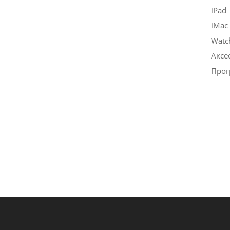
iPad
iMac
Watc
Аксе
Прог