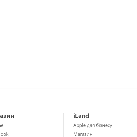
азин
iLand
ne
Apple для бізнесу
Book
Магазин