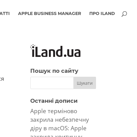
АТТІ
APPLE BUSINESS MANAGER
ПРО ILAND
Пошук по сайту
ся
Останні дописи
Apple терміново
закрила небезпечну
діру в macOS: Apple
е
закрила критичну