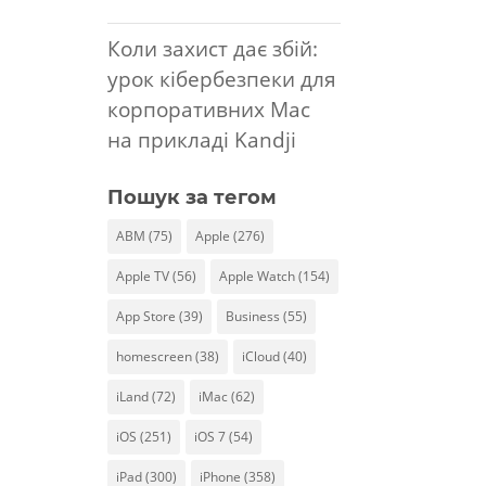
Коли захист дає збій:
урок кібербезпеки для
корпоративних Mac
на прикладі Kandji
Пошук за тегом
ABM
(75)
Apple
(276)
Apple TV
(56)
Apple Watch
(154)
App Store
(39)
Business
(55)
homescreen
(38)
iCloud
(40)
iLand
(72)
iMac
(62)
iOS
(251)
iOS 7
(54)
iPad
(300)
iPhone
(358)