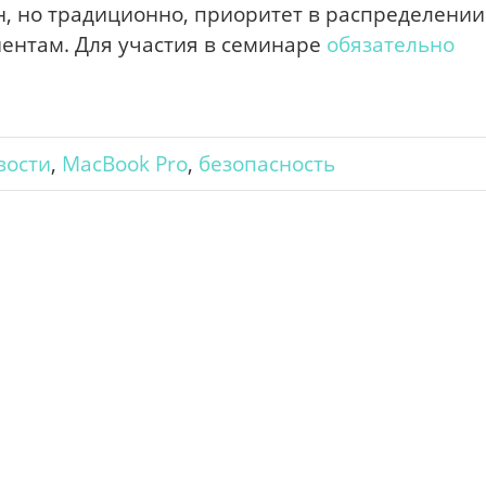
н, но традиционно, приоритет в распределении
ентам. Для участия в семинаре
обязательно
вости
,
MacBook Pro
,
безопасность