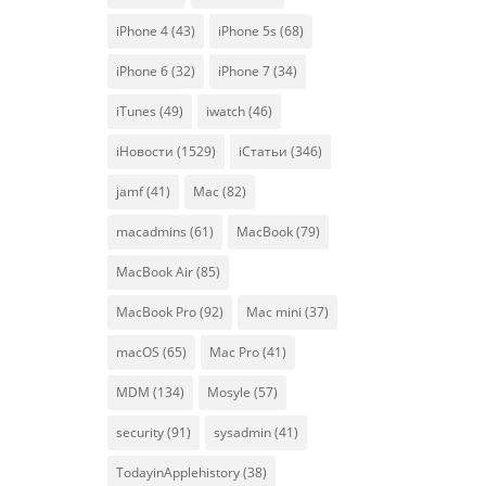
iPhone 4
(43)
iPhone 5s
(68)
iPhone 6
(32)
iPhone 7
(34)
iTunes
(49)
iwatch
(46)
iНовости
(1529)
iСтатьи
(346)
jamf
(41)
Mac
(82)
macadmins
(61)
MacBook
(79)
MacBook Air
(85)
MacBook Pro
(92)
Mac mini
(37)
macOS
(65)
Mac Pro
(41)
MDM
(134)
Mosyle
(57)
security
(91)
sysadmin
(41)
TodayinApplehistory
(38)