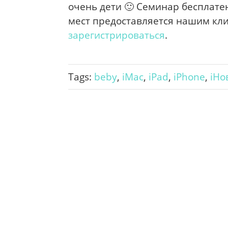
очень дети 🙂 Семинар бесплате
мест предоставляется нашим кли
зарегистрироваться
.
Tags:
beby
,
iMac
,
iPad
,
iPhone
,
iНо