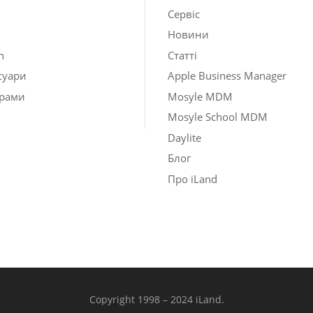
Сервіс
Новини
h
Статті
суари
Apple Business Manager
рами
Mosyle MDM
Mosyle School MDM
Daylite
Блог
Про iLand
Copyright 1998 – 2024 iLand.