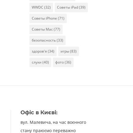
WWDC
(32)
Советы iPad
(39)
Советы iPhone
(71)
Советы Mac
(77)
безопасность
(33)
здоров'я
(34)
игры
(83)
слухи
(40)
фото
(36)
Офіс в Києві:
вул. Малевича, на час воєнного
стану праюємо переважно