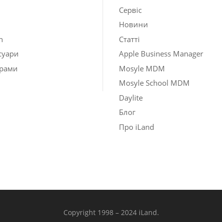
Сервіс
Новини
h
Статті
суари
Apple Business Manager
рами
Mosyle MDM
Mosyle School MDM
Daylite
Блог
Про iLand
Copyright 1998 – 2024 iLand.