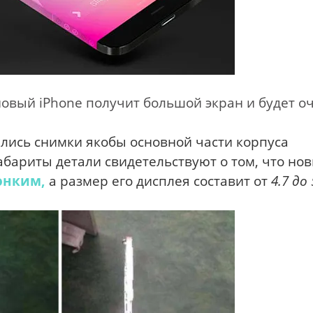
новый iPhone получит большой экран и будет о
ились снимки якобы основной части корпуса
бариты детали свидетельствуют о том, что но
онким,
а размер его дисплея составит от
4.7 до 