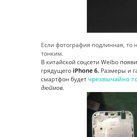
Если фотография подлинная, то 
тонким.
В китайской соцсети Weibo появ
грядущего
iPhone 6.
Размеры и га
смартфон будет
чрезвычайно т
дюймов.