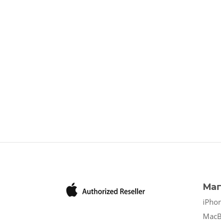
Маг
iPho
Mac