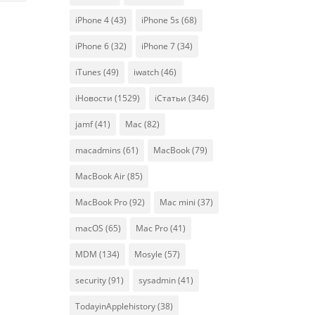
iPhone 4
(43)
iPhone 5s
(68)
iPhone 6
(32)
iPhone 7
(34)
iTunes
(49)
iwatch
(46)
iНовости
(1529)
iСтатьи
(346)
jamf
(41)
Mac
(82)
macadmins
(61)
MacBook
(79)
MacBook Air
(85)
MacBook Pro
(92)
Mac mini
(37)
macOS
(65)
Mac Pro
(41)
MDM
(134)
Mosyle
(57)
security
(91)
sysadmin
(41)
TodayinApplehistory
(38)