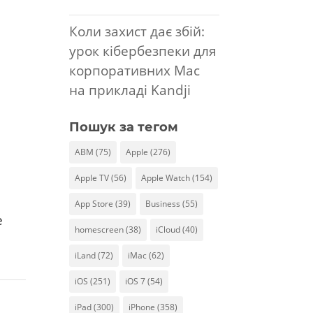
Коли захист дає збій:
урок кібербезпеки для
корпоративних Mac
на прикладі Kandji
Пошук за тегом
ABM
(75)
Apple
(276)
Apple TV
(56)
Apple Watch
(154)
App Store
(39)
Business
(55)
e
homescreen
(38)
iCloud
(40)
iLand
(72)
iMac
(62)
iOS
(251)
iOS 7
(54)
iPad
(300)
iPhone
(358)