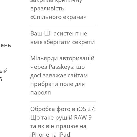
вразливість
«Спільного екрана»
Ваш ШІ-асистент не
вміє зберігати секрети
чень
Мільярди авторизацій
через Passkeys: що
вый
досі заважає сайтам
5
прибрати поле для
пароля
Обробка фото в iOS 27:
Що таке рушій RAW 9
та як він працює на
iPhone та iPad