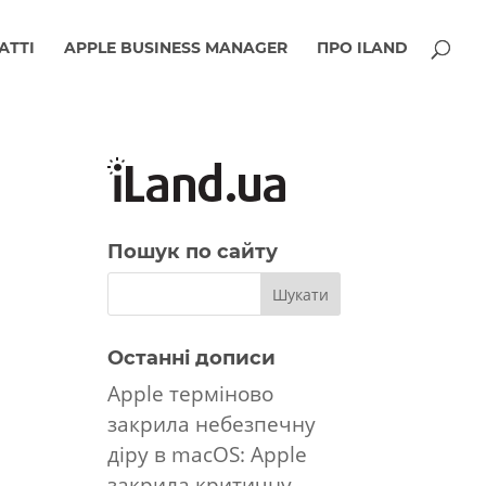
АТТІ
APPLE BUSINESS MANAGER
ПРО ILAND
Пошук по сайту
Останні дописи
Apple терміново
закрила небезпечну
діру в macOS: Apple
закрила критичну