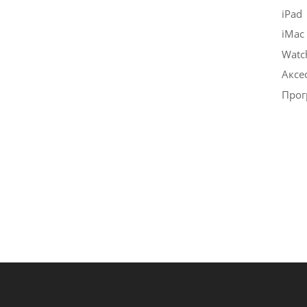
iPad
iMac
Watc
Аксе
Прог