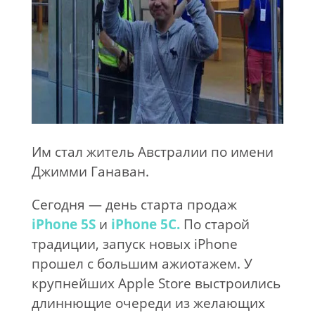
Им стал житель Австралии по имени
Джимми Ганаван.
Сегодня — день старта продаж
iPhone 5S
и
iPhone 5C.
По старой
традиции, запуск новых iPhone
прошел с большим ажиотажем. У
крупнейших Apple Store выстроились
длиннющие очереди из желающих