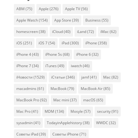
ABM
(75)
Apple
(276)
Apple TV
(56)
Apple Watch
(154)
App Store
(39)
Business
(55)
homescreen
(38)
iCloud
(40)
iLand
(72)
iMac
(62)
iOS
(251)
iOS 7
(54)
iPad
(300)
iPhone
(358)
iPhone 4
(43)
iPhone 5s
(68)
iPhone 6
(32)
iPhone 7
(34)
iTunes
(49)
iwatch
(46)
iНовости
(1529)
iСтатьи
(346)
jamf
(41)
Mac
(82)
macadmins
(61)
MacBook
(79)
MacBook Air
(85)
MacBook Pro
(92)
Mac mini
(37)
macOS
(65)
Mac Pro
(41)
MDM
(134)
Mosyle
(57)
security
(91)
sysadmin
(41)
TodayinApplehistory
(38)
WWDC
(32)
Советы iPad
(39)
Советы iPhone
(71)