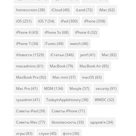
homescreen
(38)
iCloud
(40)
iLand
(72)
iMac
(62)
iOS
(251)
iOS 7
(54)
iPad
(300)
iPhone
(358)
iPhone 4
(43)
iPhone 5s
(68)
iPhone 6
(32)
iPhone 7
(34)
iTunes
(49)
iwatch
(46)
iНовости
(1529)
iСтатьи
(346)
jamf
(41)
Mac
(82)
macadmins
(61)
MacBook
(79)
MacBook Air
(85)
MacBook Pro
(92)
Mac mini
(37)
macOS
(65)
Mac Pro
(41)
MDM
(134)
Mosyle
(57)
security
(91)
sysadmin
(41)
TodayinApplehistory
(38)
WWDC
(32)
Советы iPad
(39)
Советы iPhone
(71)
Советы Mac
(77)
безопасность
(33)
здоров'я
(34)
игры
(83)
слухи
(40)
фото
(36)