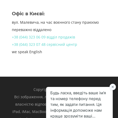
Офіс в Києві:
вул. Малевича, на час воєнного стану праюємо
переважно віддалено
+38 (044) 323 06 09 відділ продажів
+38 (044) 323 07 48 сервісний центр
we speak English
Copyright 1998 – 2024 iLand.
Всі зображення, логотипи та торгівельні марки є
власністю відповідних власників. Apple, iPhone,
iPad, iMac, MacBook, Mac є торгівельними марками