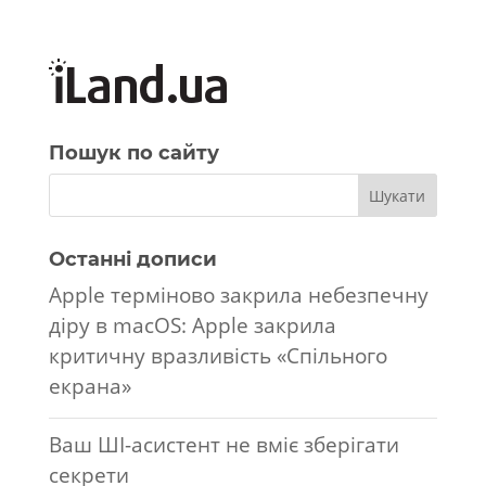
Пошук по сайту
Останні дописи
Apple терміново закрила небезпечну
діру в macOS: Apple закрила
критичну вразливість «Спільного
екрана»
Ваш ШІ-асистент не вміє зберігати
секрети