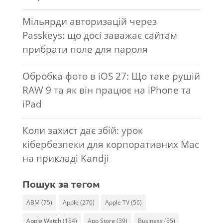
Мільярди авторизацій через
Passkeys: що досі заважає сайтам
прибрати поле для пароля
Обробка фото в iOS 27: Що таке рушій
RAW 9 та як він працює на iPhone та
iPad
Коли захист дає збій: урок
кібербезпеки для корпоративних Mac
на прикладі Kandji
Пошук за тегом
ABM
(75)
Apple
(276)
Apple TV
(56)
Apple Watch
(154)
App Store
(39)
Business
(55)