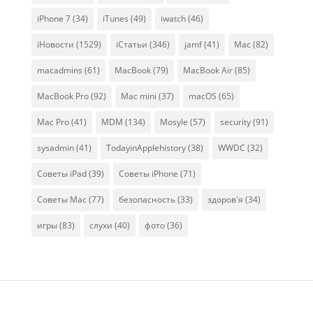
iPhone 7
(34)
iTunes
(49)
iwatch
(46)
iНовости
(1529)
iСтатьи
(346)
jamf
(41)
Mac
(82)
macadmins
(61)
MacBook
(79)
MacBook Air
(85)
MacBook Pro
(92)
Mac mini
(37)
macOS
(65)
Mac Pro
(41)
MDM
(134)
Mosyle
(57)
security
(91)
sysadmin
(41)
TodayinApplehistory
(38)
WWDC
(32)
Советы iPad
(39)
Советы iPhone
(71)
Советы Mac
(77)
безопасность
(33)
здоров'я
(34)
игры
(83)
слухи
(40)
фото
(36)