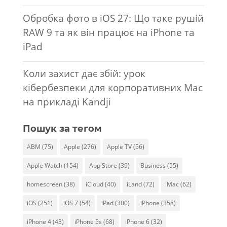
Обробка фото в iOS 27: Що таке рушій
RAW 9 та як він працює на iPhone та
iPad
Коли захист дає збій: урок
кібербезпеки для корпоративних Mac
на прикладі Kandji
Пошук за тегом
ABM
(75)
Apple
(276)
Apple TV
(56)
Apple Watch
(154)
App Store
(39)
Business
(55)
homescreen
(38)
iCloud
(40)
iLand
(72)
iMac
(62)
iOS
(251)
iOS 7
(54)
iPad
(300)
iPhone
(358)
iPhone 4
(43)
iPhone 5s
(68)
iPhone 6
(32)