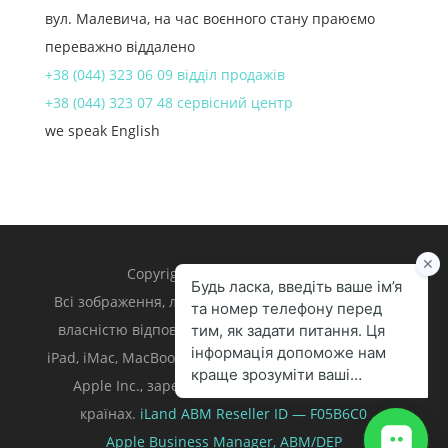
вул. Малевича, на час воєнного стану праюємо
переважно віддалено
+38 (044) 323 06 09 відділ продажів
+38 (044) 323 07 48 сервісний центр
we speak English
Copyright 1998 – 2024 iLand.
Всі зображення, логотипи та торгівельні марки є
власністю відповідних власників. Apple, iPhone,
iPad, iMac, MacBook, Mac є торгівельними марками
Apple Inc., зареєстрованими у U.S. та інших
країнах.
iLand ABM
Reseller ID — F05B6C0
Apple Business Manager,
ABM/DEP