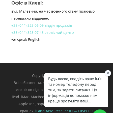
Офіс в Києві:
вул. Малевича, на час воєнного стану праюємо
переважно віддалено
+38 (044) 323 06 09 відділ продажів
+38 (044) 323 07 48 сервісний центр
we speak English
Copyright 1998 – 2024 iLand.
Всі зображення, логотипи та торгівельні марки є
власністю відповідних власників. Apple, iPhone,
iPad, iMac, MacBook, Mac є торгівельними марками
Apple Inc., зареєстрованими у U.S. та інших
країнах.
iLand ABM
Reseller ID — F05B6C0