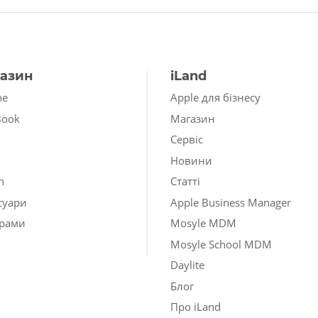
азин
iLand
ne
Apple для бізнесу
Book
Магазин
Сервіс
Новини
h
Статті
суари
Apple Business Manager
рами
Mosyle MDM
Mosyle School MDM
Daylite
Блог
Про iLand