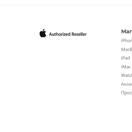
Маг
iPho
Mac
iPad
iMac
Watc
Аксе
Прог