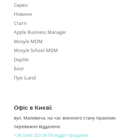
Сервіс
Новини
Статті
Apple Business Manager
Mosyle MDM
Mosyle School MDM
Daylite
Блог
Про iLand
Офіс в Києві:
вул. Малевича, на час воєнного стану праюємо
переважно віддалено
+38 (044) 323 06 09 відділ продажів