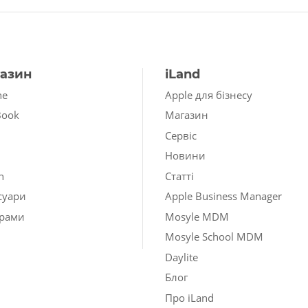
азин
iLand
ne
Apple для бізнесу
Book
Магазин
Сервіс
Новини
h
Статті
суари
Apple Business Manager
рами
Mosyle MDM
Mosyle School MDM
Daylite
Блог
Про iLand