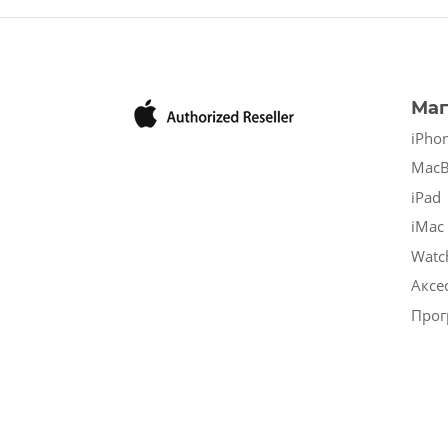
Маг
iPho
Mac
iPad
iMac
Watc
Аксе
Прог