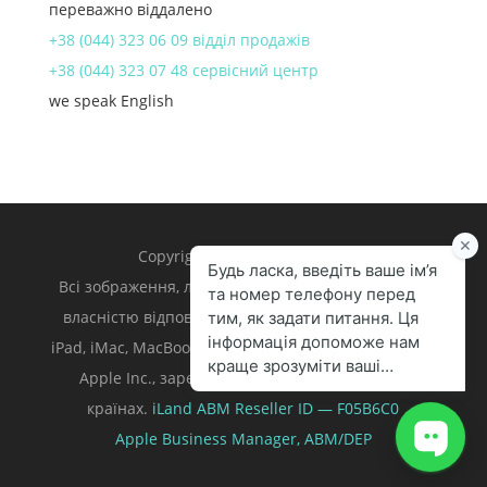
переважно віддалено
+38 (044) 323 06 09 відділ продажів
+38 (044) 323 07 48 сервісний центр
we speak English
Copyright 1998 – 2024 iLand.
Всі зображення, логотипи та торгівельні марки є
власністю відповідних власників. Apple, iPhone,
iPad, iMac, MacBook, Mac є торгівельними марками
Apple Inc., зареєстрованими у U.S. та інших
країнах.
iLand ABM
Reseller ID — F05B6C0
Apple Business Manager,
ABM/DEP