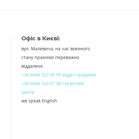
Офіс в Києві:
вул. Малевича, на час воєнного
стану праюємо переважно
віддалено
+38 (044) 323 06 09 відділ продажів
+38 (044) 323 07 48 сервісний
центр
we speak English