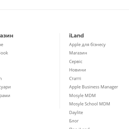
азин
iLand
ne
Apple для бізнесу
Book
Магазин
Сервіс
Новини
h
Статті
суари
Apple Business Manager
рами
Mosyle MDM
Mosyle School MDM
Daylite
Блог