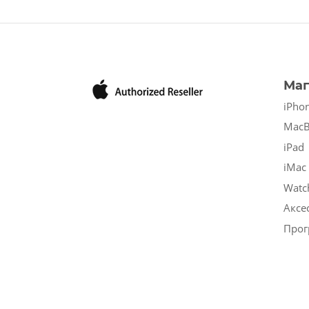
Маг
iPho
Mac
iPad
iMac
Watc
Аксе
Прог