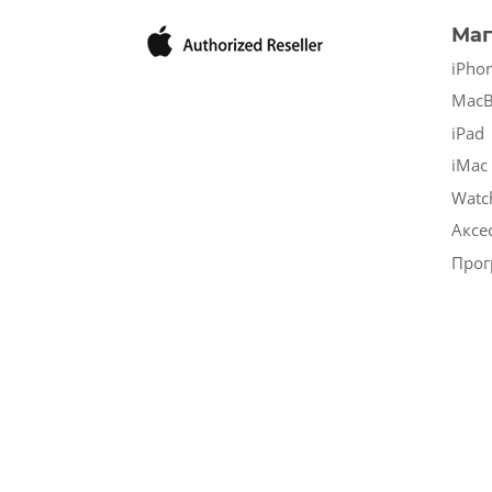
Маг
iPho
Mac
iPad
iMac
Watc
Аксе
Прог