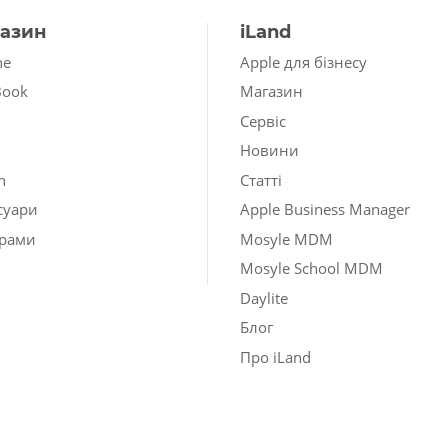
азин
iLand
ne
Apple для бізнесу
Book
Магазин
Сервіс
Новини
h
Статті
суари
Apple Business Manager
рами
Mosyle MDM
Mosyle School MDM
Daylite
Блог
Про iLand