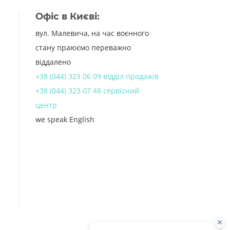
Офіс в Києві:
вул. Малевича, на час воєнного
стану праюємо переважно
віддалено
+38 (044) 323 06 09 відділ продажів
+38 (044) 323 07 48 сервісний
центр
we speak English