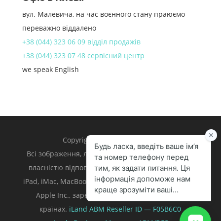
вул. Малевича, на час воєнного стану праюємо
переважно віддалено
+38 (044) 323 06 09 відділ продажів
+38 (044) 323 07 48 сервісний центр
we speak English
Copyright 1998 – 2024 iLand.
Всі зображення, логотипи та торгівельні марки є
власністю відповідних власників. Apple, iPhone,
iPad, iMac, MacBook, Mac є торгівельними марками
Apple Inc., зареєстрованими у U.S. та інших
країнах.
iLand ABM
Reseller ID — F05B6C0