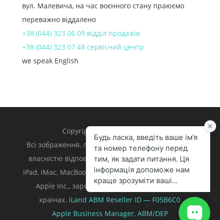
вул. Малевича, на час воєнного стану праюємо
переважно віддалено
+38 (044) 323 06 09 відділ продажів
+38 (044) 323 07 48 сервісний центр
we speak English
Copyright 1998 – 2024 iLand.
Всі зображення, логотипи та торгівельні марки є
власністю відповідних власників. Apple, iPhone,
iPad, iMac, MacBook, Mac є торгівельними марками
Apple Inc., зареєстрованими у U.S. та інших
країнах.
iLand ABM
Reseller ID — F05B6C0
Apple Business Manager,
ABM/DEP