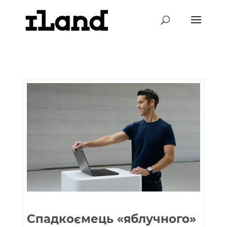
Спадкоємець «яблучного»