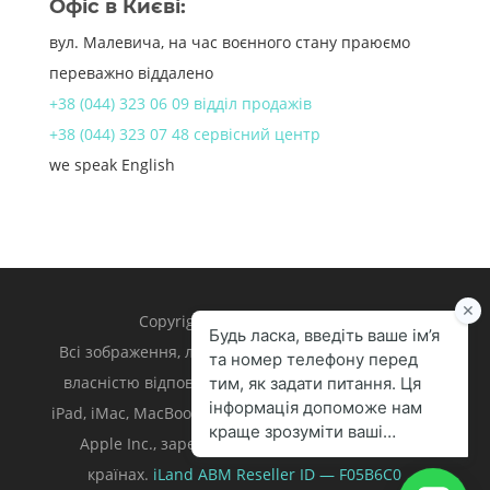
Офіс в Києві:
вул. Малевича, на час воєнного стану праюємо
переважно віддалено
+38 (044) 323 06 09 відділ продажів
+38 (044) 323 07 48 сервісний центр
we speak English
Copyright 1998 – 2024 iLand.
Всі зображення, логотипи та торгівельні марки є
власністю відповідних власників. Apple, iPhone,
iPad, iMac, MacBook, Mac є торгівельними марками
Apple Inc., зареєстрованими у U.S. та інших
країнах.
iLand ABM
Reseller ID — F05B6C0