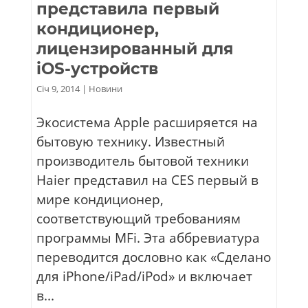
представила первый
кондиционер,
лицензированный для
iOS-устройств
Січ 9, 2014
|
Новини
Экосистема Apple расширяется на
бытовую технику. Известный
производитель бытовой техники
Haier представил на CES первый в
мире кондиционер,
соответствующий требованиям
программы MFi. Эта аббревиатура
переводится дословно как «Сделано
для iPhone/iPad/iPod» и включает
в...