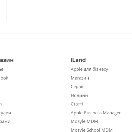
азин
iLand
ne
Apple для бізнесу
Book
Магазин
Сервіс
Новини
h
Статті
суари
Apple Business Manager
рами
Mosyle MDM
Mosyle School MDM