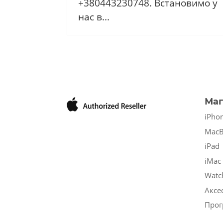
+380443230748. Встановимо у
нас в...
Маг
iPho
Mac
iPad
iMac
Watc
Аксе
Прог