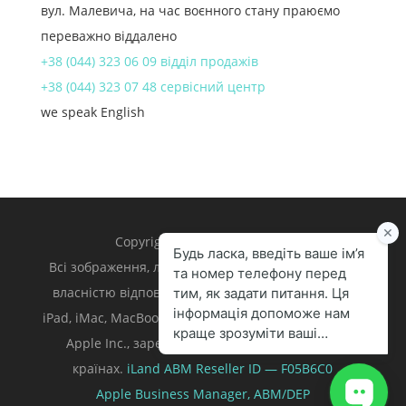
вул. Малевича, на час воєнного стану праюємо
переважно віддалено
+38 (044) 323 06 09 відділ продажів
+38 (044) 323 07 48 сервісний центр
we speak English
Copyright 1998 – 2024 iLand.
Всі зображення, логотипи та торгівельні марки є
власністю відповідних власників. Apple, iPhone,
iPad, iMac, MacBook, Mac є торгівельними марками
Apple Inc., зареєстрованими у U.S. та інших
країнах.
iLand ABM
Reseller ID — F05B6C0
Apple Business Manager,
ABM/DEP