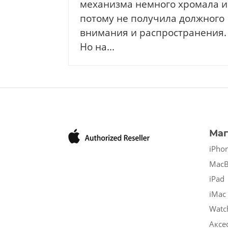
механизма немного хромала и
потому не получила должного
внимания и распространения.
Но на...
Маг
iPho
Mac
iPad
iMac
Watc
Аксе