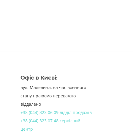
Офіс в Києві:
вул. Малевича, на час воєнного
стану праюємо переважно
віддалено
+38 (044) 323 06 09 відділ продажів
+38 (044) 323 07 48 сервісний
центр