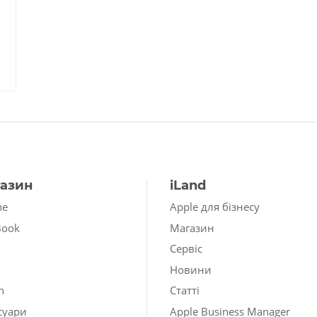
азин
iLand
ne
Apple для бізнесу
Book
Магазин
Сервіс
Новини
h
Статті
суари
Apple Business Manager