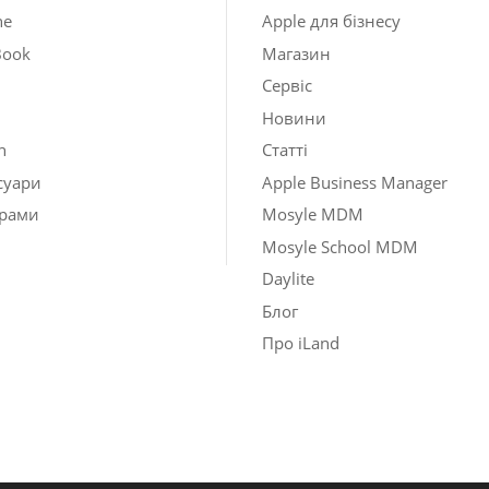
ne
Apple для бізнесу
Book
Магазин
Сервіс
Новини
h
Статті
суари
Apple Business Manager
рами
Mosyle MDM
Mosyle School MDM
Daylite
Блог
Про iLand