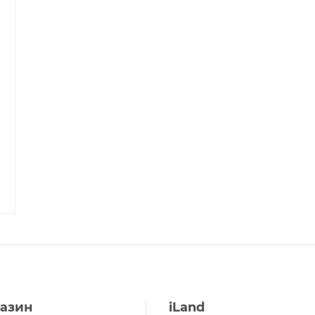
азин
iLand