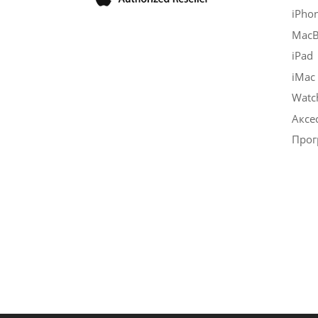
iPho
Mac
iPad
iMac
Watc
Аксе
Прог