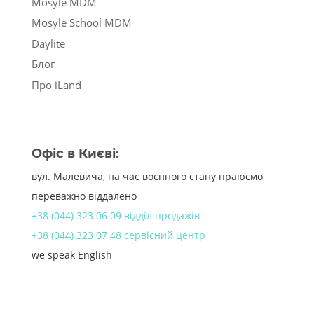
Mosyle MDM
Mosyle School MDM
Daylite
Блог
Про iLand
Офіс в Києві:
вул. Малевича, на час воєнного стану праюємо
переважно віддалено
+38 (044) 323 06 09 відділ продажів
+38 (044) 323 07 48 сервісний центр
we speak English