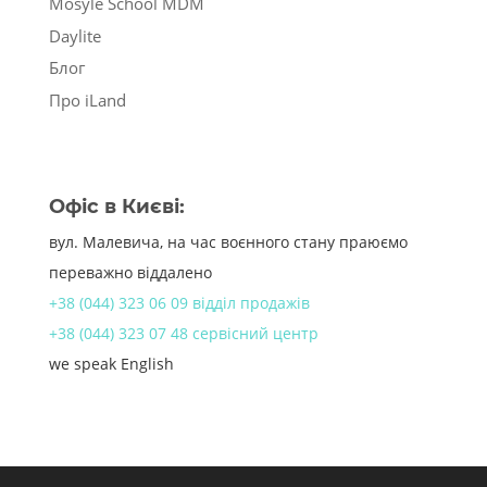
Mosyle School MDM
Daylite
Блог
Про iLand
Офіс в Києві:
вул. Малевича, на час воєнного стану праюємо
переважно віддалено
+38 (044) 323 06 09 відділ продажів
+38 (044) 323 07 48 сервісний центр
we speak English