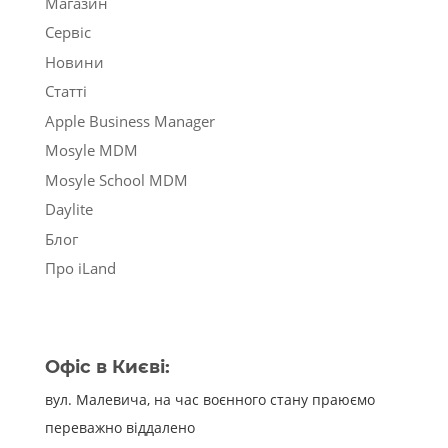
Магазин
Сервіс
Новини
Статті
Apple Business Manager
Mosyle MDM
Mosyle School MDM
Daylite
Блог
Про iLand
Офіс в Києві:
вул. Малевича, на час воєнного стану праюємо
переважно віддалено