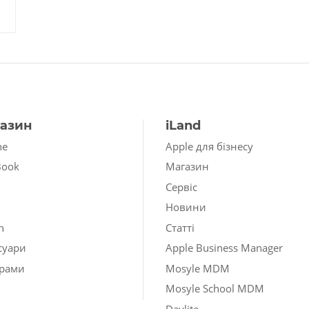
азин
iLand
ne
Apple для бізнесу
Book
Магазин
Сервіс
Новини
h
Статті
суари
Apple Business Manager
рами
Mosyle MDM
Mosyle School MDM
Daylite