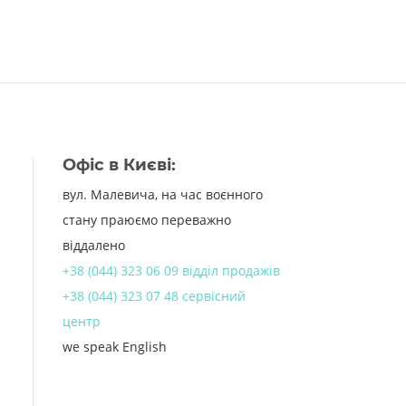
Офіс в Києві:
вул. Малевича, на час воєнного
стану праюємо переважно
віддалено
+38 (044) 323 06 09 відділ продажів
+38 (044) 323 07 48 сервісний
центр
we speak English