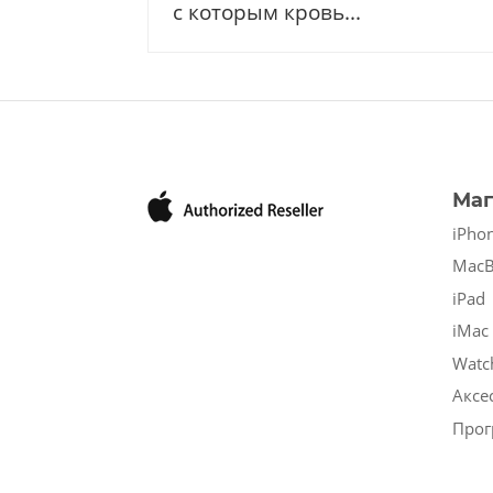
с которым кровь...
Маг
iPho
Mac
iPad
iMac
Watc
Аксе
Прог