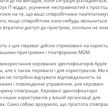
вати дії на випадок, коли ситуація ускладниться.
ує ІТ-відділ, усунення несправностей є прості
атися на те, що ваші співробітники пам’ятатиму
 того, якщо співробітник коли-небудь звільниться
те втратити доступ до пристрою, оскільки не зна
ть з цих переваг дійсно спрямовані на користь 
 вашими пристроями і платформою MDM.
 використання керованих ідентифікаторів Apple
м, але є також переваги і для користувачів. Ми 
м не потрібно відчувати відповідальність за
ними і повсякденне управління, але керовані
ирену співпрацю. Керовані ідентифікатори
інших користувачів у вашій організації для
ах. Само собою зрозуміло, що простота співпра