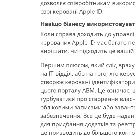
дозволяє співробітникам використ
свої керовані Apple ID.
Навіщо бізнесу використовуват
Коли справа доходить до управлі
керованих Apple ID має багато пер
вирішити, чи підходить це вашій 
Першим плюсом, який слід врахув
на ІТ-відділ, або на того, хто к
створює керовані ідентифікатори
цього порталу ABM. Це означає,
турбуватися про створення власн
обліковими записами або заванта
забезпечення. Все це буде надан
для придбання додатків та реєст
це призводить до більшого конт