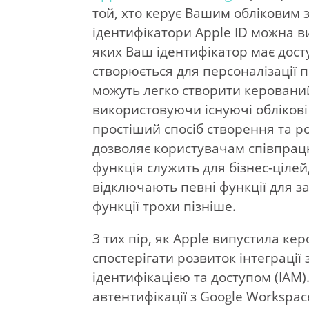
той, хто керує Вашим обліковим з
ідентифікатори Apple ID можна в
яких Ваш ідентифікатор має досту
створюється для персоналізації 
можуть легко створити керований
використовуючи існуючі облікові
простіший спосіб створення та 
дозволяє користувачам співпрацю
функція служить для бізнес-ціле
відключають певні функції для з
функції трохи пізніше.
З тих пір, як Apple випустила ке
спостерігати розвиток інтеграції
ідентифікацією та доступом (IAM
автентифікації з Google Workspace