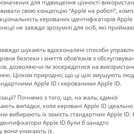
ризначених для підвищення цінності використа
звивати свою концепцію “Apple на роботі”, комп
кціональність керованих ідентифікаторів Apple 
ункції не завжди зрозумілі для осіб, які прийма
 завжди шукають вдосконалені способи управлі
івня безпеки і зняття обов’язків з обслуговува
иків, дозволяючи їм зосередитися на використан
чею. Цілком природно, що ці цілі змушують лю
ндартними Apple ID і керованими Apple ID.
ізації? Почнемо з того, що, на жаль, єдиної
увають випадки, коли керовані Apple ID ідеально
они вибирають їх замість стандартних Apple ID. 
 ідентифікатори Apple ID були б занадто
 вони уникають їх.