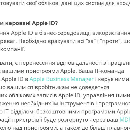
овувати свої облікові дані цих систем для вход
и керовані Apple ID?
ння Apple ID в бізнес-середовищі, використанн
еваг. Необхідно врахувати всі “за” і “проти”, щ
компанії.
ати, є перенесення відповідальності з працівн
ерує вашими пристроями Apple. Ваша ІТ-команда
 Apple ID в
Apple Business Manager
і керує ними
 що вашим співробітникам не доведеться
их облікових записів Apple ID, управління цим
ження необхідних їм інструментів і програмно
о ІТ-відділом, безкоштовними програмами Appl
рації пристроїв і буде розгорнуто через ваш
MD
ролю над пристроями, а також до більш плавног