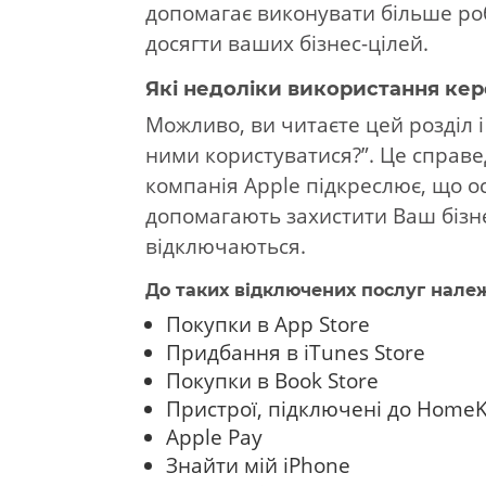
допомагає виконувати більше ро
досягти ваших бізнес-цілей.
Які недоліки використання кер
Можливо, ви читаєте цей розділ і
ними користуватися?”. Це справед
компанія Apple підкреслює, що о
допомагають захистити Ваш бізне
відключаються.
До таких відключених послуг нале
Покупки в App Store
Придбання в iTunes Store
Покупки в Book Store
Пристрої, підключені до HomeK
Apple Pay
Знайти мій iPhone