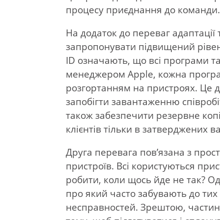
процесу приєднання до команди
На додаток до переваг адаптації 
запропонувати підвищений рівень
ID означають, що всі програми та
менеджером Apple, кожна прогр
розгортанням на пристроях. Це д
запобігти завантаженню співробі
також забезпечити резервне копі
клієнтів тільки в затверджених в
Друга перевага пов’язана з прос
пристроїв. Всі користуються при
робити, коли щось йде не так? О
про який часто забувають до тих 
несправностей. Зрештою, частина