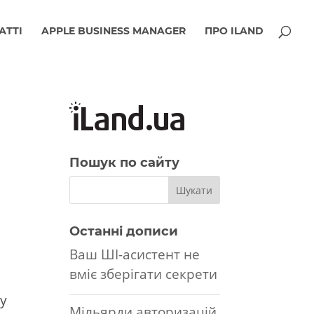
АТТІ
APPLE BUSINESS MANAGER
ПРО ILAND
Пошук по сайту
Останні дописи
Ваш ШІ-асистент не
вміє зберігати секрети
 у
Мільярди авторизацій