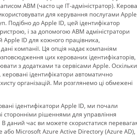
аписом ABM (часто це ІТ-адміністратор). Керова
икористовувати для керування послугами Apple
п. Подібно до Apple ID, цей ідентифікатор
пристрою, і за допомогою ABM адміністратори
 Apple ID для кожного працівника,
 дані компанії. Ця опція надає компаніям
розповсюдження цих керованих ідентифікаторів,
вати з додатками та сервісами Apple. Оскільки
й, керовані ідентифікатори автоматично
ахисту організацій. Ми розглянемо ці обмежені
ровані ідентифікатори Apple ID, ми почали
 зі сторонніми рішеннями для управління
). В даний час ви можете скористатися переваг
 або Microsoft Azure Active Directory (Azure AD)