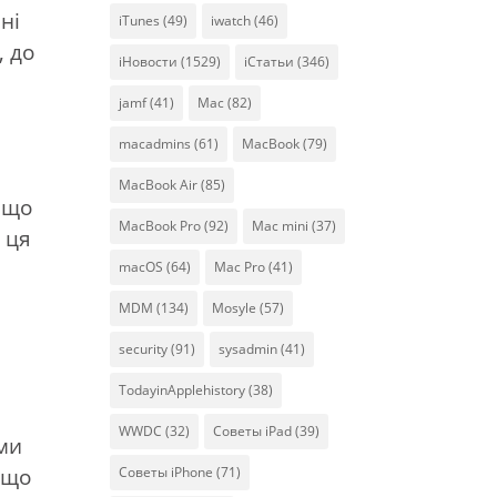
ні
iTunes
(49)
iwatch
(46)
, до
iНовости
(1529)
iСтатьи
(346)
jamf
(41)
Mac
(82)
macadmins
(61)
MacBook
(79)
MacBook Air
(85)
 що
MacBook Pro
(92)
Mac mini
(37)
 ця
macOS
(64)
Mac Pro
(41)
MDM
(134)
Mosyle
(57)
security
(91)
sysadmin
(41)
TodayinApplehistory
(38)
WWDC
(32)
Советы iPad
(39)
ами
, що
Советы iPhone
(71)