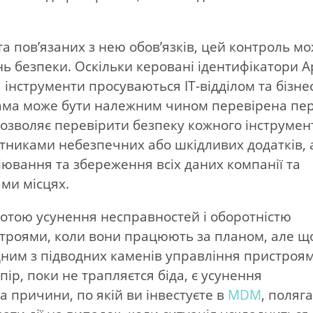
.
та пов’язаних з нею обов’язків, цей контроль м
 безпеки. Оскільки керовані ідентифікатори A
 інструменти просуваються ІТ-відділом та бізне
ама може бути належним чином перевірена пе
озволяє перевірити безпеку кожного інструмен
тниками небезпечних або шкідливих додатків, 
ювання та збереження всіх даних компанії та
ами місцях.
тотою усунення несправностей і оборотністю
строями, коли вони працюють за планом, але щ
дним з підводних каменів управління пристроя
пір, поки не трапляєтся біда, є усунення
 причини, по якій ви інвестуєте в
MDM
, поляга