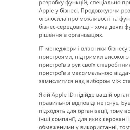
розробку функцій, спеціально п
Apple у бізнесі. Продовжуючи ро
оголосила про можливості та фун
бізнес-середовищі – хоча деякі ф
рішення в організаціях.
ІТ-менеджери і власники бізнесу
пристроями, підтримки високого р
пристроїв з рук своїх співробітн
пристроїв з максимальною відда
замислитися над вибором між ста
Якій Apple ID підійде вашій орган
правильної відповіді не існує. Б
підходять для організації, тому в
інші компанії, для яких керовані
обмеженими у використанні, тому