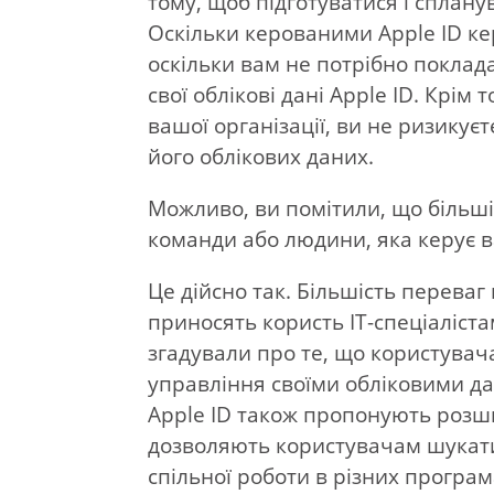
тому, щоб підготуватися і сплану
Оскільки керованими Apple ID кер
оскільки вам не потрібно поклад
свої облікові дані Apple ID. Крім
вашої організації, ви не ризикує
його облікових даних.
Можливо, ви помітили, що більшіс
команди або людини, яка керує
Це дійсно так. Більшість переваг
приносять користь ІТ-спеціаліста
згадували про те, що користувача
управління своїми обліковими да
Apple ID також пропонують розш
дозволяють користувачам шукати 
спільної роботи в різних програм