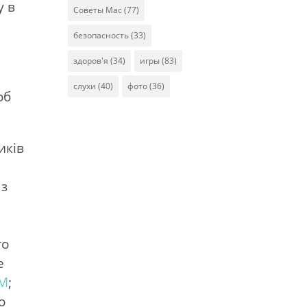
у в
Советы Mac
(77)
безопасность
(33)
здоров'я
(34)
игры
(83)
я
слухи
(40)
фото
(36)
об
иків
 з
и
го
e
M
;
о