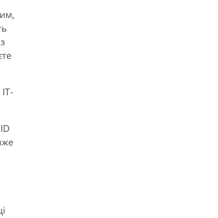
шим,
ть
 з
єте
ІТ-
 ID
вже
ці