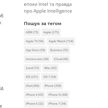
епохи Intel та правда
про Apple Intelligence
об
ж
Пошук за тегом
ABM
(75)
Apple
(275)
Apple TV
(56)
Apple Watch
(154)
App Store
(39)
Business
(55)
homescreen
(38)
iCloud
(40)
iLand
(72)
iMac
(62)
у
iOS
(251)
iOS 7
(54)
iPad
(300)
iPhone
(358)
ід
iPhone 4
(43)
iPhone 5s
(68)
iPhone 6
(32)
iPhone 7
(34)
е