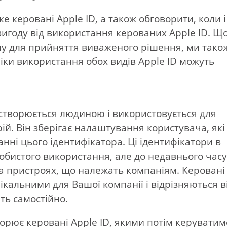
аке керовані Apple ID, а також обговорити, коли і
игоду від використання керованих Apple ID. Щ
ну для прийняття виваженого рішення, ми тако
ліки використання обох видів Apple ID можуть
D створюється людиною і використовується для
рій. Він зберігає налаштування користувача, які
нні цього ідентифікатора. Ці ідентифікатори в
обистого використання, але до недавнього час
а пристроях, що належать компаніям. Керовані
 унікальними для Вашої компанії і відрізняються в
ть самостійно.
орює керовані Apple ID, якими потім керуватим