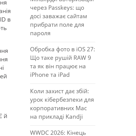
ння
через Passkeys: що
анія
досі заважає сайтам
ID в
прибрати поле для
ють
пароля
Обробка фото в iOS 27:
ння
Що таке рушій RAW 9
ння
та як він працює на
ні
iPhone та iPad
дей
Коли захист дає збій:
урок кібербезпеки для
корпоративних Mac
Є й
на прикладі Kandji
WWDC 2026: Кінець