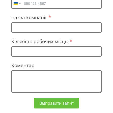
U
k
назва компанії
r
a
i
n
Кількість робочих місць
e
+
3
Коментар
8
0
Відправити запит