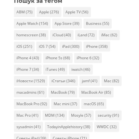
Пошук за тегом
ABM
(75)
Apple
(276)
Apple TV
(56)
Apple Watch
(154)
App Store
(39)
Business
(55)
homescreen
(38)
iCloud
(40)
iLand
(72)
iMac
(62)
iOS
(251)
iOS 7
(54)
iPad
(300)
iPhone
(358)
iPhone 4
(43)
iPhone 5s
(68)
iPhone 6
(32)
iPhone 7
(34)
iTunes
(49)
iwatch
(46)
iНовости
(1529)
iСтатьи
(346)
jamf
(41)
Mac
(82)
macadmins
(61)
MacBook
(79)
MacBook Air
(85)
MacBook Pro
(92)
Mac mini
(37)
macOS
(65)
Mac Pro
(41)
MDM
(134)
Mosyle
(57)
security
(91)
sysadmin
(41)
TodayinApplehistory
(38)
WWDC
(32)
Советы iPad
(39)
Советы iPhone
(71)