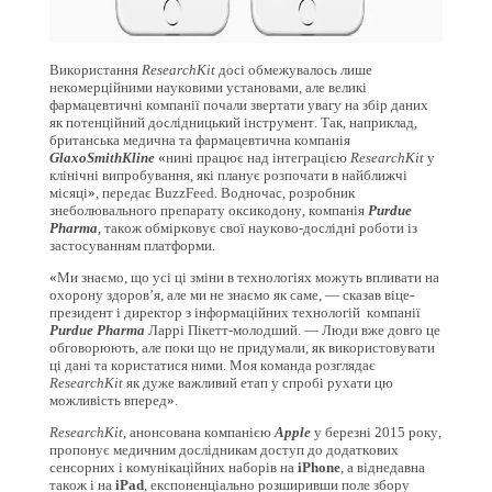
Використання
ResearchKit
досі обмежувалось лише
некомерційними науковими установами, але великі
фармацевтичні компанії почали звертати увагу на збір даних
як потенційний дослідницький інструмент. Так, наприклад,
британська медична та фармацевтична компанія
GlaxoSmithKline
«
нині працює над інтеграцією
ResearchKit
у
клінічні випробування, які планує розпочати в найближчі
місяці
»
, передає BuzzFeed. Водночас, розробник
знеболювального препарату оксикодону, компанія
Purdue
Pharma
, також обмірковує свої науково-дослідні роботи із
застосуванням платформи.
«
Ми знаємо, що усі ці зміни в технологіях можуть впливати на
охорону здоров’я, але ми не знаємо як саме, — сказав віце-
президент і директор з інформаційних технологій компанії
Purdue Pharma
Ларрі Пікетт-молодший. — Люди вже довго це
обговорюють, але поки що не придумали, як використовувати
ці дані та користатися ними. Моя команда розглядає
ResearchKit
як дуже важливий етап у спробі рухати цю
можливість вперед
»
.
ResearchKit
, анонсована компанією
Apple
у березні 2015 року,
пропонує медичним дослідникам доступ до додаткових
сенсорних і комунікаційних наборів на
iPhone
, а віднедавна
також і на
iPad
, експоненціально розширивши поле збору