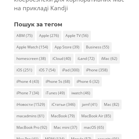
на прикладі Kandji
Пошук за тегом
ABM
(75)
Apple
(276)
Apple TV
(56)
Apple Watch
(154)
App Store
(39)
Business
(55)
homescreen
(38)
iCloud
(40)
iLand
(72)
iMac
(62)
iOS
(251)
iOS 7
(54)
iPad
(300)
iPhone
(358)
iPhone 4
(43)
iPhone 5s
(68)
iPhone 6
(32)
iPhone 7
(34)
iTunes
(49)
iwatch
(46)
iНовости
(1529)
iСтатьи
(346)
jamf
(41)
Mac
(82)
macadmins
(61)
MacBook
(79)
MacBook Air
(85)
MacBook Pro
(92)
Mac mini
(37)
macOS
(65)
Mac Pro
(41)
MDM
(134)
Mosyle
(57)
security
(91)