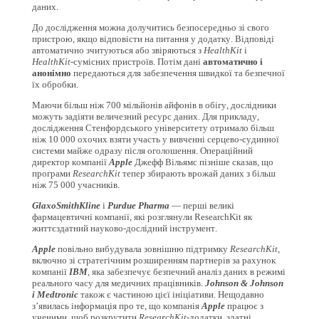
даних.
До дослідження можна долучитись безпосередньо зі свого
пристрою, якщо відповісти на питання у додатку. Відповіді
автоматично зчитуються або звіряються з
HealthKit
і
HealthKit
-сумісних пристроїв. Потім дані
автоматично і
анонімно
передаються для забезпечення швидкої та безпечної
їх обробки.
Маючи більш ніж 700 мільйонів айфонів в обігу, дослідники
можуть задіяти величезний ресурс даних. Для прикладу,
дослідження Стенфордського університету отримало більш
ніж 10 000 охочих взяти участь у вивченні серцево-судинної
системи майже одразу після оголошення. Операційний
директор компанії
Apple
Джефф Вільямс пізніше сказав, що
програми
ResearchKit
тепер збирають врожай даних з більш
ніж 75 000 учасників.
GlaxoSmithKline
і
Purdue Pharma
— перші великі
фармацевтичні компанії, які розглянули ResearchKit як
життєздатний науково-дослідний інструмент.
Apple
повільно вибудувала зовнішню підтримку
ResearchKit
,
включно зі стратегічним розширенням партнерів за рахунок
компанії
IBM
, яка забезпечує безпечний аналіз даних в режимі
реального часу для медичних працівників.
Johnson & Johnson
і Medtronic
також є частиною цієї ініціативи. Нещодавно
з’явилась інформація про те, що компанія
Apple
працює з
ученими, щоб розкрутити
ResearchKit
-додатки, здатні