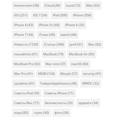
homescreen
(38)
iCloud
(40)
iLand
(72)
iMac
(62)
iOS
(251)
iOS 7
(54)
iPad
(300)
iPhone
(358)
iPhone 4
(43)
iPhone 5s
(68)
iPhone 6
(32)
iPhone 7
(34)
iTunes
(49)
iwatch
(46)
iНовости
(1529)
iСтатьи
(346)
jamf
(41)
Mac
(82)
macadmins
(61)
MacBook
(79)
MacBook Air
(85)
MacBook Pro
(92)
Mac mini
(37)
macOS
(64)
Mac Pro
(41)
MDM
(134)
Mosyle
(57)
security
(91)
sysadmin
(41)
TodayinApplehistory
(38)
WWDC
(32)
Советы iPad
(39)
Советы iPhone
(71)
Советы Mac
(77)
безопасность
(33)
здоров'я
(34)
игры
(83)
слухи
(40)
фото
(36)