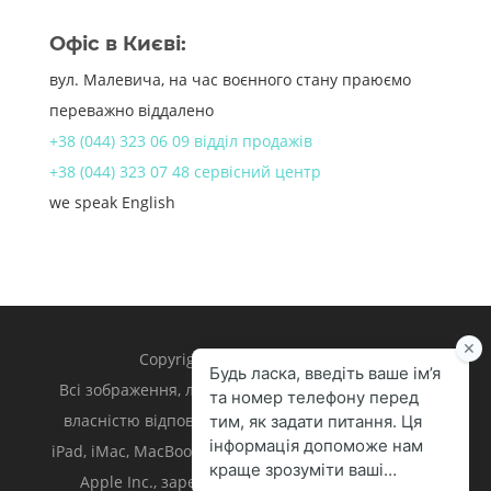
Офіс в Києві:
вул. Малевича, на час воєнного стану праюємо
переважно віддалено
+38 (044) 323 06 09 відділ продажів
+38 (044) 323 07 48 сервісний центр
we speak English
Copyright 1998 – 2024 iLand.
Всі зображення, логотипи та торгівельні марки є
власністю відповідних власників. Apple, iPhone,
iPad, iMac, MacBook, Mac є торгівельними марками
Apple Inc., зареєстрованими у U.S. та інших