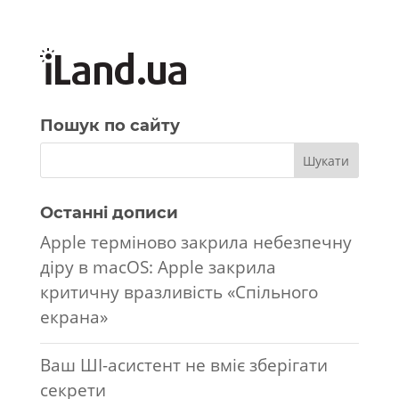
Пошук по сайту
Останні дописи
Apple терміново закрила небезпечну
діру в macOS: Apple закрила
критичну вразливість «Спільного
екрана»
Ваш ШІ-асистент не вміє зберігати
секрети