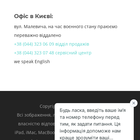
Офіс в Києві:
вул. Малевича, на час воєнного стану праюємо
переважно віддалено
+38 (044) 323 06 09 відділ продажів
+38 (044) 323 07 48 сервісний центр
we speak English
Copyright 1998 – 2024 iLand.
Всі зображення, логотипи та торгівельні марки є
власністю відповідних власників. Apple, iPhone,
iPad, iMac, MacBook, Mac є торгівельними марками