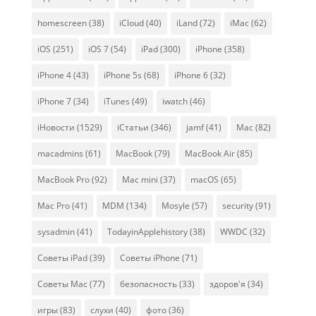
homescreen
(38)
iCloud
(40)
iLand
(72)
iMac
(62)
iOS
(251)
iOS 7
(54)
iPad
(300)
iPhone
(358)
iPhone 4
(43)
iPhone 5s
(68)
iPhone 6
(32)
iPhone 7
(34)
iTunes
(49)
iwatch
(46)
iНовости
(1529)
iСтатьи
(346)
jamf
(41)
Mac
(82)
macadmins
(61)
MacBook
(79)
MacBook Air
(85)
MacBook Pro
(92)
Mac mini
(37)
macOS
(65)
Mac Pro
(41)
MDM
(134)
Mosyle
(57)
security
(91)
sysadmin
(41)
TodayinApplehistory
(38)
WWDC
(32)
Советы iPad
(39)
Советы iPhone
(71)
Советы Mac
(77)
безопасность
(33)
здоров'я
(34)
игры
(83)
слухи
(40)
фото
(36)