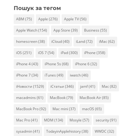
Пошук за тегом
ABM
(75)
Apple
(276)
Apple TV
(56)
Apple Watch
(154)
App Store
(39)
Business
(55)
homescreen
(38)
iCloud
(40)
iLand
(72)
iMac
(62)
iOS
(251)
iOS 7
(54)
iPad
(300)
iPhone
(358)
iPhone 4
(43)
iPhone 5s
(68)
iPhone 6
(32)
iPhone 7
(34)
iTunes
(49)
iwatch
(46)
iНовости
(1529)
iСтатьи
(346)
jamf
(41)
Mac
(82)
macadmins
(61)
MacBook
(79)
MacBook Air
(85)
MacBook Pro
(92)
Mac mini
(37)
macOS
(65)
Mac Pro
(41)
MDM
(134)
Mosyle
(57)
security
(91)
sysadmin
(41)
TodayinApplehistory
(38)
WWDC
(32)