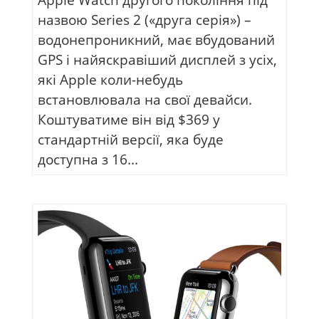
назвою Series 2 («друга серія») –
водонепроникний, має вбудований
GPS і найяскравіший дисплей з усіх,
які Apple коли-небудь
встановлювала на свої девайси.
Коштуватиме він від $369 у
стандартній версії, яка буде
доступна з 16...