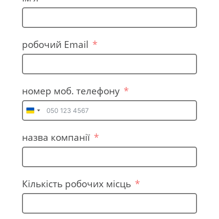
робочий Email
номер моб. телефону
U
k
назва компанії
r
a
i
n
Кількість робочих місць
e
+