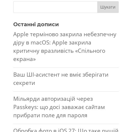
Останні дописи
Apple терміново закрила небезпечну
діру в macOS: Apple закрила
критичну вразливість «Спільного
екрана»
Ваш ШІ-асистент не вміє зберігати
секрети
Мільярди авторизацій через
Passkeys: що досі заважає сайтам
прибрати поле для пароля
Обробка фото в iOS 27: Що таке рушій