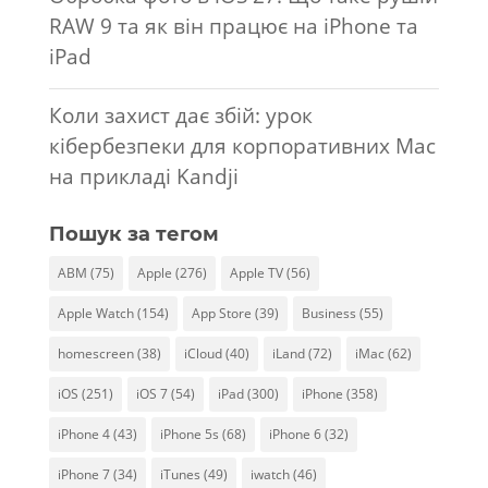
RAW 9 та як він працює на iPhone та
iPad
Коли захист дає збій: урок
кібербезпеки для корпоративних Mac
на прикладі Kandji
Пошук за тегом
ABM
(75)
Apple
(276)
Apple TV
(56)
Apple Watch
(154)
App Store
(39)
Business
(55)
homescreen
(38)
iCloud
(40)
iLand
(72)
iMac
(62)
iOS
(251)
iOS 7
(54)
iPad
(300)
iPhone
(358)
iPhone 4
(43)
iPhone 5s
(68)
iPhone 6
(32)
iPhone 7
(34)
iTunes
(49)
iwatch
(46)