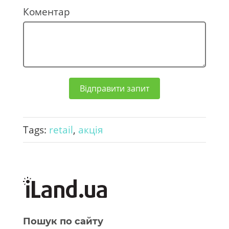
3
Коментар
8
0
Відправити запит
Tags:
retail
,
акція
Пошук по сайту