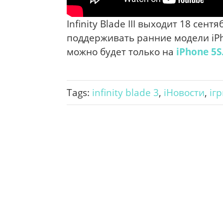
Infinity Blade III выходит 18 сен
поддерживать ранние модели iPh
можно будет только на
iPhone 5S
Tags:
infinity blade 3
,
iНовости
,
іг