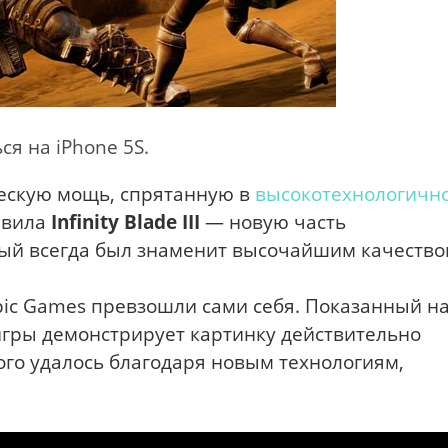
я на iPhone 5S.
ческую мощь, спрятанную в
высокотехнологичн
авила
Infinity Blade III
— новую часть
ый всегда был знаменит высочайшим качеств
Epic Games превзошли сами себя. Показанный н
игры демонстрирует картинку действительно
ого удалось благодаря новым технологиям,