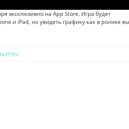
тября эксклюзивно на App Store. Игра будет
one и iPad, но увидеть графику как в ролике в
.
ри
,
игры