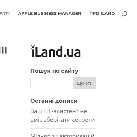
АТТІ
APPLE BUSINESS MANAGER
ПРО ILAND
II
Пошук по сайту
Останні дописи
Ваш ШІ-асистент не
вміє зберігати секрети
Мільярди авторизацій