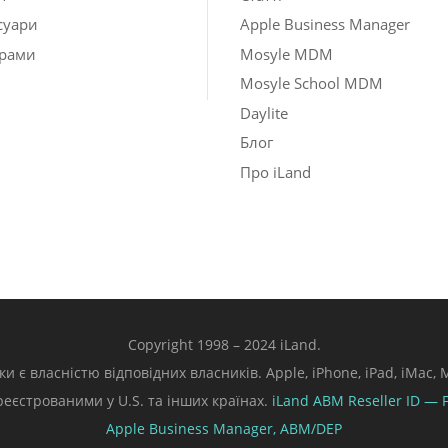
суари
Apple Business Manager
рами
Mosyle MDM
Mosyle School MDM
Daylite
Блог
Про iLand
Copyright 1998 – 2024 iLand.
ки є власністю відповідних власників. Apple, iPhone, iPad, iMac
ареєстрованими у U.S. та інших країнах.
iLand ABM
Reseller ID — 
Apple Business Manager,
ABM/DEP