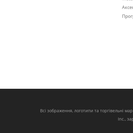
Аксе
Прог
Всі зображення, логотипи та торгівельні мар
Inc., з