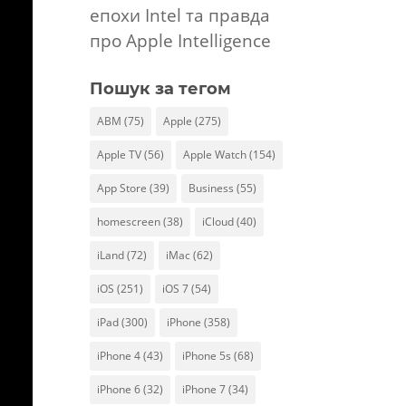
епохи Intel та правда
про Apple Intelligence
Пошук за тегом
ABM
(75)
Apple
(275)
Apple TV
(56)
Apple Watch
(154)
App Store
(39)
Business
(55)
homescreen
(38)
iCloud
(40)
iLand
(72)
iMac
(62)
iOS
(251)
iOS 7
(54)
iPad
(300)
iPhone
(358)
iPhone 4
(43)
iPhone 5s
(68)
iPhone 6
(32)
iPhone 7
(34)