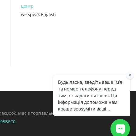
центр
we speak English
, MacBook, Mac є торгівельними марками Apple
F05B6C0