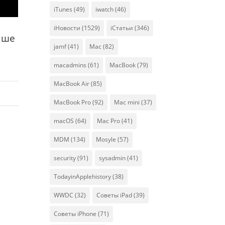
iTunes
(49)
iwatch
(46)
iНовости
(1529)
iСтатьи
(346)
ыше
jamf
(41)
Mac
(82)
macadmins
(61)
MacBook
(79)
MacBook Air
(85)
MacBook Pro
(92)
Mac mini
(37)
macOS
(64)
Mac Pro
(41)
MDM
(134)
Mosyle
(57)
security
(91)
sysadmin
(41)
TodayinApplehistory
(38)
WWDC
(32)
Советы iPad
(39)
Советы iPhone
(71)