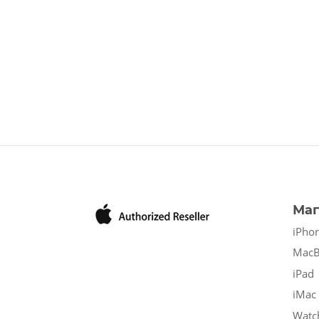
Маг
iPho
Mac
iPad
iMac
Watc