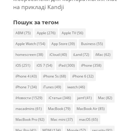
на прикладі Kandji
Пошук за тегом
ABM
(75)
Apple
(276)
Apple TV
(56)
Apple Watch
(154)
App Store
(39)
Business
(55)
homescreen
(38)
iCloud
(40)
iLand
(72)
iMac
(62)
iOS
(251)
iOS 7
(54)
iPad
(300)
iPhone
(358)
iPhone 4
(43)
iPhone 5s
(68)
iPhone 6
(32)
iPhone 7
(34)
iTunes
(49)
iwatch
(46)
iНовости
(1529)
iСтатьи
(346)
jamf
(41)
Mac
(82)
macadmins
(61)
MacBook
(79)
MacBook Air
(85)
MacBook Pro
(92)
Mac mini
(37)
macOS
(65)
Mac Pro
(41)
MDM
(134)
Mosyle
(57)
security
(91)