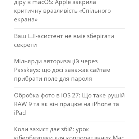
діру в macOS: Apple закрила
критичну вразливість «Спільного
екрана»
Ваш ШІ-асистент не вміє зберігати
секрети
Мільярди авторизацій через
Passkeys: що досі заважає сайтам
прибрати поле для пароля
Обробка фото в iOS 27: Що таке рушій
RAW 9 та як він працює на iPhone та
iPad
Коли захист дає збій: урок
кібербезпеки для корпоративних Mac