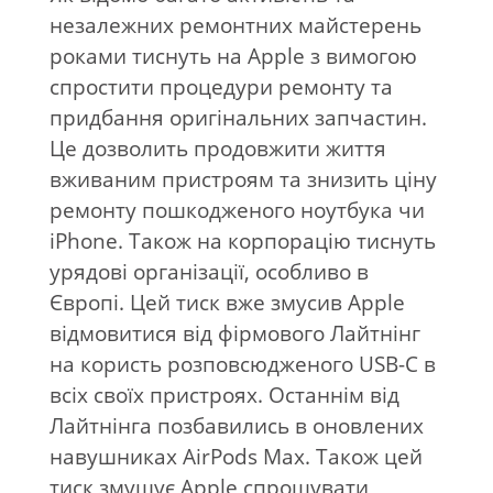
незалежних ремонтних майстерень
роками тиснуть на Apple з вимогою
спростити процедури ремонту та
придбання оригінальних запчастин.
Це дозволить продовжити життя
вживаним пристроям та знизить ціну
ремонту пошкодженого ноутбука чи
iPhone. Також на корпорацію тиснуть
урядові організації, особливо в
Європі. Цей тиск вже змусив Apple
відмовитися від фірмового Лайтнінг
на користь розповсюдженого USB-C в
всіх своїх пристроях. Останнім від
Лайтнінга позбавились в оновлених
навушниках AirPods Max. Також цей
тиск змушує Apple спрощувати