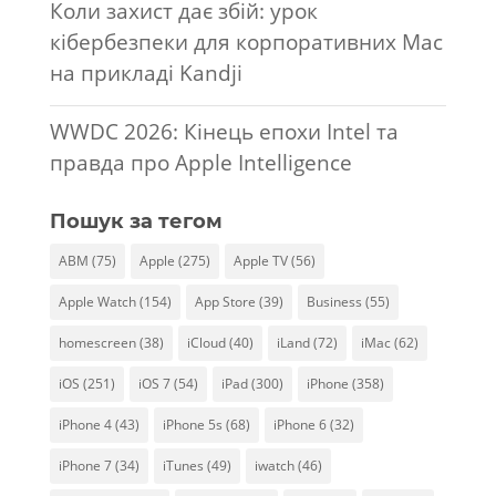
Коли захист дає збій: урок
кібербезпеки для корпоративних Mac
на прикладі Kandji
WWDC 2026: Кінець епохи Intel та
правда про Apple Intelligence
Пошук за тегом
ABM
(75)
Apple
(275)
Apple TV
(56)
Apple Watch
(154)
App Store
(39)
Business
(55)
homescreen
(38)
iCloud
(40)
iLand
(72)
iMac
(62)
iOS
(251)
iOS 7
(54)
iPad
(300)
iPhone
(358)
iPhone 4
(43)
iPhone 5s
(68)
iPhone 6
(32)
iPhone 7
(34)
iTunes
(49)
iwatch
(46)