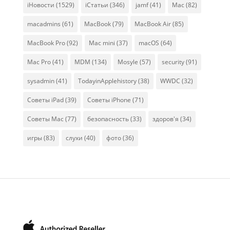
iНовости
(1529)
iСтатьи
(346)
jamf
(41)
Mac
(82)
macadmins
(61)
MacBook
(79)
MacBook Air
(85)
MacBook Pro
(92)
Mac mini
(37)
macOS
(64)
Mac Pro
(41)
MDM
(134)
Mosyle
(57)
security
(91)
sysadmin
(41)
TodayinApplehistory
(38)
WWDC
(32)
Советы iPad
(39)
Советы iPhone
(71)
Советы Mac
(77)
безопасность
(33)
здоров'я
(34)
игры
(83)
слухи
(40)
фото
(36)