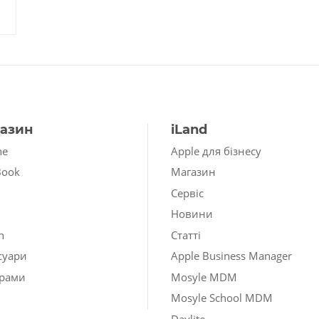
азин
iLand
ne
Apple для бізнесу
Book
Магазин
Сервіс
Новини
h
Статті
суари
Apple Business Manager
рами
Mosyle MDM
Mosyle School MDM
Daylite