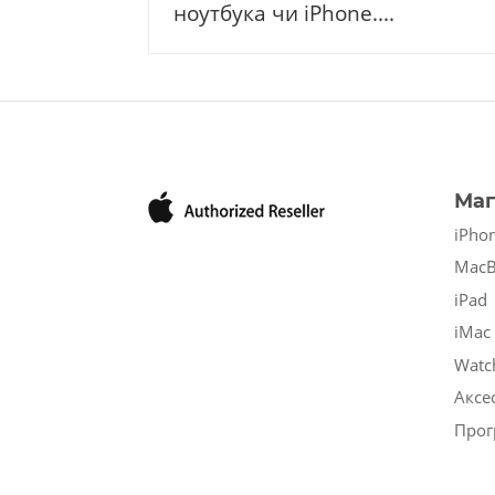
ноутбука чи iPhone....
Маг
iPho
Mac
iPad
iMac
Watc
Аксе
Прог