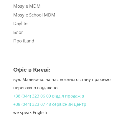
Mosyle MDM
Mosyle School MDM
Daylite
Блог
Про iLand
Офіс в Києві:
вул. Малевича, на час воєнного стану праюємо
переважно віддалено
+38 (044) 323 06 09 відділ продажів
+38 (044) 323 07 48 сервісний центр
we speak English