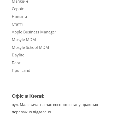
Магазин
Сервіс
Новини
Статті
Apple Business Manager
Mosyle MDM
Mosyle School MDM
Daylite
Блог
Про iLand
Офіс в Києві:
вул. Малевича, на час воєнного стану праюємо
переважно віддалено