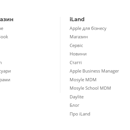
азин
iLand
ne
Apple для бізнесу
Book
Магазин
Сервіс
Новини
h
Статті
суари
Apple Business Manager
рами
Mosyle MDM
Mosyle School MDM
Daylite
Блог
Про iLand