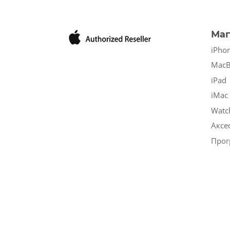
Маг
iPho
Mac
iPad
iMac
Watc
Аксе
Прог