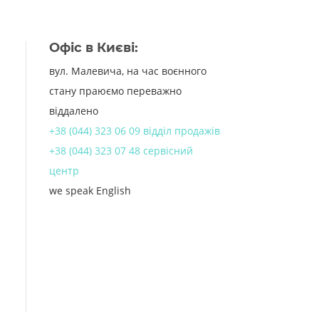
Офіс в Києві:
вул. Малевича, на час воєнного
стану праюємо переважно
віддалено
+38 (044) 323 06 09 відділ продажів
+38 (044) 323 07 48 сервісний
центр
we speak English