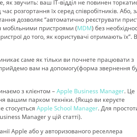
е, як звучить: ваш ІТ-відділ не повинен торкати
 час розгортання їх серед співробітників. Або, з
тання дозволяє “автоматично реєструвати прис
я мобільними пристроями (
MDM
) без необхіднос
ристрої до того, як користувачі отримають їх”. 
иникає саме як тільки ви почнете працювати з
и прийдемо вам на допомогу(форма звернення б
инаємо з клієнтом –
Apple Business Manager
. Це
ння вашим парком техніки. (Якщо ви керуєте
ме стосується
Apple School Manager
. Для простот
siness Manager у цій статті).
анії Apple або у авторизованого реселлера