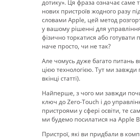
дотику». Ця фраза означає саме т
нових пристроїв жодного разу під
словами Apple, цей метод розгор
у вашому рішенні для управлінн
фізично торкатися або готувати п
наче просто, чи не так?
Але чомусь дуже багато питань в
цією технологією. Тут ми завжд
вкінці статті).
Найперше, з чого ми завжди поч
ключ до Zero-Touch і до управлі
пристроями у сфері освіти, те са
ми будемо посилатися на Apple Bu
Пристрої, які ви придбали в комп