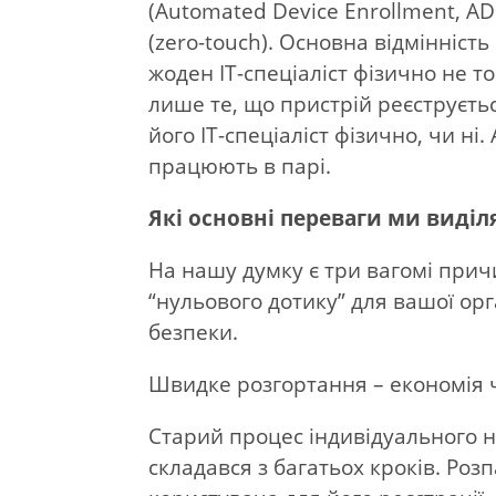
(Automated Device Enrollment, AD
(zero-touch). Основна відмінніст
жоден ІТ-спеціаліст фізично не 
лише те, що пристрій реєструєть
його ІТ-спеціаліст фізично, чи ні.
працюють в парі.
Які основні переваги ми виділ
На нашу думку є три вагомі при
“нульового дотику” для вашої орг
безпеки.
Швидке розгортання – економія 
Старий процес індивідуального 
складався з багатьох кроків. Ро