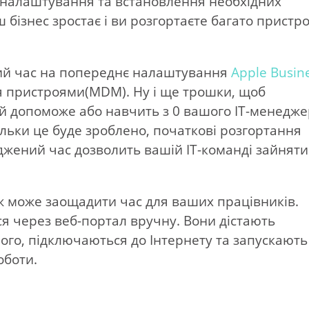
, налаштування та встановлення необхідних
бізнес зростає і ви розгортаєте багато пристро
кий час на попереднє налаштування
Apple Busin
я пристроями(MDM). Ну і ще трошки, щоб
й допоможе або навчить з 0 вашого IT-менедж
тільки це буде зроблено, початкові розгортання
джений час дозволить вашій ІТ-команді зайняти
ж може заощадити час для ваших працівників.
ся через веб-портал вручну. Вони дістають
ого, підключаються до Інтернету та запускають
роботи.