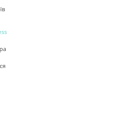
їв
ess
ера
ся