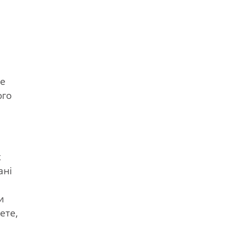
те
ого
х
ані
и
ете,