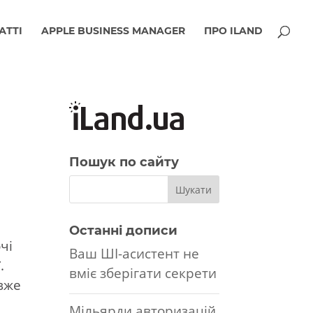
АТТІ
APPLE BUSINESS MANAGER
ПРО ILAND
h
Пошук по сайту
Останні дописи
чі
Ваш ШІ-асистент не
.
вміє зберігати секрети
вже
Мільярди авторизацій