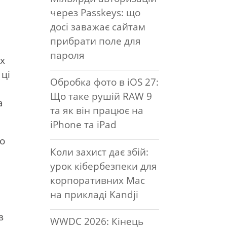
через Passkeys: що
досі заважає сайтам
прибрати поле для
пароля
их
 ці
Обробка фото в iOS 27:
Що таке рушій RAW 9
а
та як він працює на
iPhone та iPad
мо
Коли захист дає збій:
урок кібербезпеки для
корпоративних Mac
на прикладі Kandji
з
WWDC 2026: Кінець