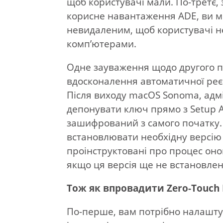
щоб користувачі мали. По-третє, 
корисне навантаження ADE, ви м
невидаленим, щоб користувачі н
комп’ютерами.
Одне зауваження щодо другого п
вдосконалення автоматичної реєс
Після виходу macOS Sonoma, адмін
депонувати ключ прямо з Setup A
зашифрований з самого початку. 
встановлювати необхідну версію 
проінструктовані про процес о
якщо ця версія ще не встановлен
Тож як впровадити Zero-Touch 
По-перше, вам потрібно налашт