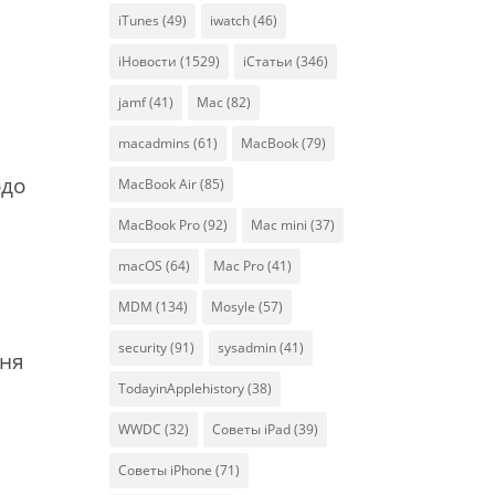
iTunes
(49)
iwatch
(46)
iНовости
(1529)
iСтатьи
(346)
jamf
(41)
Mac
(82)
macadmins
(61)
MacBook
(79)
одо
MacBook Air
(85)
MacBook Pro
(92)
Mac mini
(37)
macOS
(64)
Mac Pro
(41)
MDM
(134)
Mosyle
(57)
security
(91)
sysadmin
(41)
ння
TodayinApplehistory
(38)
WWDC
(32)
Советы iPad
(39)
Советы iPhone
(71)