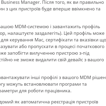
Business Manager. Після того, як ви правильно
ин з цих пристроїв буде вперше ввімкнено та
з вашою MDM-системою і завантажить профіль
тор, налаштуєте заздалегіть). Цей профіль може
для керування Mac, сертифікати та вказівки щ
показувати або пропускати в процесі початкового
же запобігти вилученню пристрою з-під
тійно не зможе видалити свій девайс з вашого
завантажувати інші профілі з вашого MDM ріше
ергу можуть встановлювати програми та
раметри для роботи працівника.
ідомий як автоматична реєстрація пристроїв