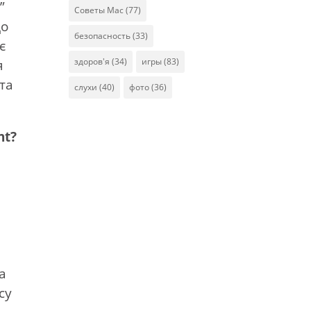
”
Советы Mac
(77)
що
безопасность
(33)
є
здоров'я
(34)
игры
(83)
я
 та
слухи
(40)
фото
(36)
nt?
а
су