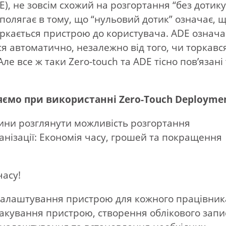
E), не зовсім схожий на розгортання “без дотику
ь полягає в тому, що “нульовий дотик” означає, 
торкається пристрою до користувача. ADE означа
ся автоматично, незалежно від того, чи торкавс
 Але все ж таки Zero-touch та ADE тісно пов’язані
яємо при використанні Zero-Touch Deployme
чини розглянути можливість розгортання
анізації: Економія часу, грошей та покращення
часу!
налаштування пристрою для кожного працівник
зпакування пристрою, створення облікового запи