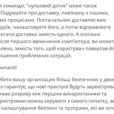
ої команди, “нульовий дотик” може також
 Подумайте про доставку, пов’язану з іншими,
и процесами. Постачальник доставляє вам
Apple, налаштовуєте його, а потім відправляєте
 етапи доставки замість одного. А оскільки
після першого ввімкнення комп’ютера, ви може
лено, замість того, щоб користувач повертав й
рішення проблемних ситуацій.
мпанії!
обити вашу організацію більш безпечною у дво
о гарантує, що нові пристрої будуть зареєстров
 Немає розриву між першим використанням та
 пристроями можна керувати з самого початку, в
 налаштування безпеки та програми, які ви хоч