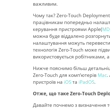
важливим.
Чому так? Zero-Touch Deployment
працівникам попередньо налашт
керування пристроями Apple(
M
можна буде віддалено розгорнути
налаштування можуть перевести 
технологія Zero-Touch може підви
використовується робітниками, а
Нижче пояснимо більш детальніше
Zero-Touch для комп’ютерів
Mac
.
пристроїв на
iOS
та
iPadOS
.
Отже, що таке Zero-Touch Depl
Давайте почнемо з визначення то