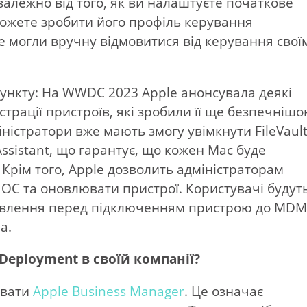
залежно від того, як ви налаштуєте початкове
ожете зробити його профіль керування
е могли вручну відмовитися від керування свої
ункту: На WWDC 2023 Apple анонсувала деякі
трації пристроїв, які зробили її ще безпечнішо
істратори вже мають змогу увімкнути FileVault
ssistant, що гарантує, що кожен Mac буде
Крім того, Apple дозволить адміністраторам
ОС та оновлювати пристрої. Користувачі будут
новлення перед підключенням пристрою до MDM
а.
Deployment в своїй компанії?
увати
Apple Business Manager
. Це означає