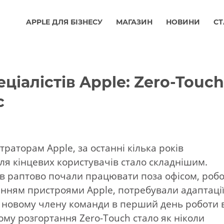
APPLE ДЛЯ БІЗНЕСУ
МАГАЗИН
НОВИНИ
СТ
еціалістів Apple: Zero-Touc
c
траторам Apple, за останні кілька років
ля кінцевих користувачів стало складнішим.
ків раптово почали працювати поза офісом, робо
щенням пристроями Apple, потребували адаптації
 новому члену команди в перший день роботи 
му розгортання Zero-Touch стало як ніколи