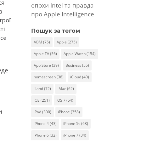
ся
епохи Intel та правда
а
про Apple Intelligence
трої
ті
Пошук за тегом
Все
ABM
(75)
Apple
(275)
Apple TV
(56)
Apple Watch
(154)
App Store
(39)
Business
(55)
уде
homescreen
(38)
iCloud
(40)
iLand
(72)
iMac
(62)
iOS
(251)
iOS 7
(54)
и
iPad
(300)
iPhone
(358)
iPhone 4
(43)
iPhone 5s
(68)
iPhone 6
(32)
iPhone 7
(34)