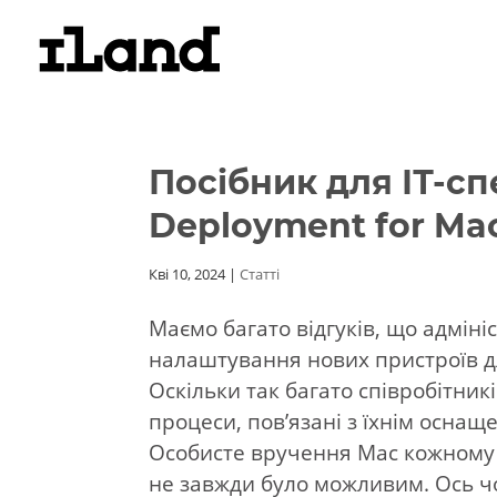
Посібник для ІТ-сп
Deployment for Ma
Кві 10, 2024
|
Статті
Маємо багато відгуків, що адмініс
налаштування нових пристроїв д
Оскільки так багато співробітни
процеси, пов’язані з їхнім осна
Особисте вручення Mac кожному
не завжди було можливим. Ось чо