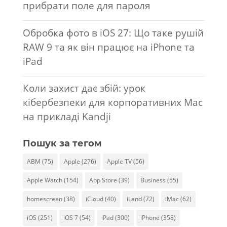
прибрати поле для пароля
Обробка фото в iOS 27: Що таке рушій
RAW 9 та як він працює на iPhone та
iPad
Коли захист дає збій: урок
кібербезпеки для корпоративних Mac
на прикладі Kandji
Пошук за тегом
ABM
(75)
Apple
(276)
Apple TV
(56)
Apple Watch
(154)
App Store
(39)
Business
(55)
homescreen
(38)
iCloud
(40)
iLand
(72)
iMac
(62)
iOS
(251)
iOS 7
(54)
iPad
(300)
iPhone
(358)