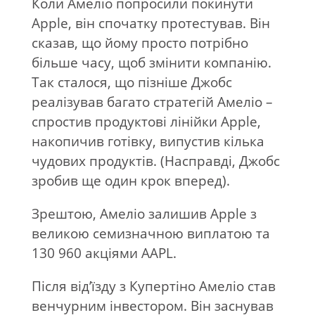
Коли Амеліо попросили покинути
Apple, він спочатку протестував. Він
сказав, що йому просто потрібно
більше часу, щоб змінити компанію.
Так сталося, що пізніше Джобс
реалізував багато стратегій Амеліо –
спростив продуктові лінійки Apple,
накопичив готівку, випустив кілька
чудових продуктів. (Насправді, Джобс
зробив ще один крок вперед).
Зрештою, Амеліо залишив Apple з
великою семизначною виплатою та
130 960 акціями AAPL.
Після від’їзду з Купертіно Амеліо став
венчурним інвестором. Він заснував