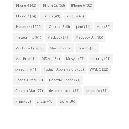
iPhone 4
(43)
iPhone 5s
(68)
iPhone 6
(32)
iPhone 7
(34)
iTunes
(49)
iwatch
(46)
iНовости
(1529)
iСтатьи
(346)
jamf
(41)
Mac
(82)
macadmins
(61)
MacBook
(79)
MacBook Air
(85)
MacBook Pro
(92)
Mac mini
(37)
macOS
(65)
Mac Pro
(41)
MDM
(134)
Mosyle
(57)
security
(91)
sysadmin
(41)
TodayinApplehistory
(38)
WWDC
(32)
Советы iPad
(39)
Советы iPhone
(71)
Советы Mac
(77)
безопасность
(33)
здоров'я
(34)
игры
(83)
слухи
(40)
фото
(36)