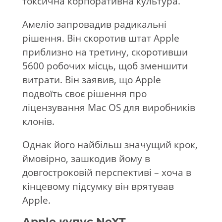
токсична корпоративна культура.
Амеліо запровадив радикальні
рішення. Він скоротив штат Apple
приблизно на третину, скоротивши
5600 робочих місць, щоб зменшити
витрати. Він заявив, що Apple
подвоїть своє рішення про
ліцензування Mac OS для виробників
клонів.
Однак його найбільш значущий крок,
ймовірно, зашкодив йому в
довгостроковій перспективі – хоча в
кінцевому підсумку він врятував
Apple.
Apple купує NeXT