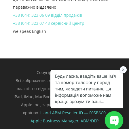
переважно віддалено
+38 (044) 323 06 09 відділ продажів
+38 (044) 323 07 48 сервісний центр
we speak English
Copyright 1998 – 2024 iLand.
Всі зображення, логотипи та торгівельні марки є
власністю відповідних власників. Apple, iPhone,
iPad, iMac, MacBook, Mac є торгівельними марками
Apple Inc., зареєстрованими у U.S. та інших
країнах.
iLand ABM
Reseller ID — F05B6C0
Apple Business Manager,
ABM/DEP